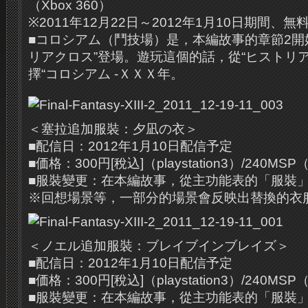
（Xbox 360）
※2011年12月22日～2012年1月10日期間、無
■コロシアム（鬥技場）是，本編故事的章節2開
リアクロス”登場。遊玩這個的話，從“ヒストリ
擇“コロシアム -ＸＸＸ年。
＜塞拉追加服裝：夕凪の衣＞
■配信日：2012年1月10日配信予定
■価格：300円[稅込]（playstation3）/240MSP（
■服裝變更：在本編故事，從主功能表的「服裝
※回想場景等，一部分的場景會反映出替換的衣
＜ノエル追加服裝：ブレイブインブレイズ＞
■配信日：2012年1月10日配信予定
■価格：300円[稅込]（playstation3）/240MSP（
■服裝變更：在本編故事，從主功能表的「服裝