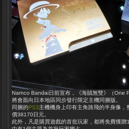
Namco Bandai日前宣布，《海賊無雙》（One Piec
將會面向日本地區同步發行限定主機同捆版。
同捆的
PS3
主機機身上印有主角路飛的半身像，
價38170日元。
此外，凡是購買遊戲的首批玩家，都將免費獲贈1
中有1個主題為首批玩家獨占。