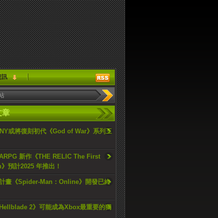
資訊
文章
ONY或將復刻初代《God of War》系列三
PG 新作《THE RELIC The First
an》預計2025 年推出！
畫《Spider-Man：Online》開發已終
ellblade 2》可能成為Xbox最重要的獨