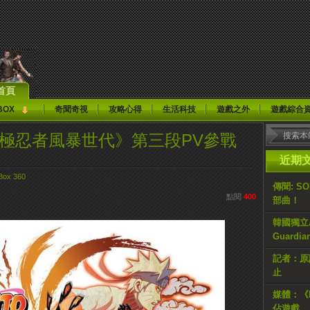
首頁
BOX
奇聞奇視
攻略心得
生活科技
遊戲之外
遊戲綜合
究極忍者風暴世代》第三段PV參戰
近期
Box 360
傳聞: S
點閱
400
部曲！
韓國獨立AR
Guardi
記者：原計
止
媒體：《H
佔遊戲