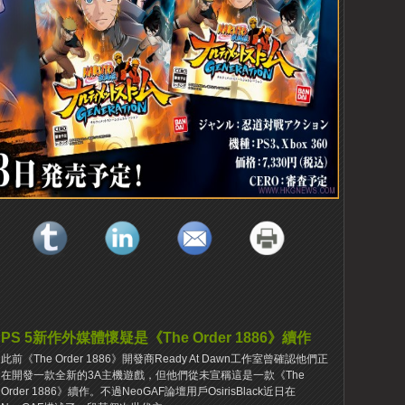
PS 5新作外媒體懷疑是《The Order 1886》續作
此前《The Order 1886》開發商Ready At Dawn工作室曾確認他們正
在開發一款全新的3A主機遊戲，但他們從未宣稱這是一款《The
Order 1886》續作。不過NeoGAF論壇用戶OsirisBlack近日在