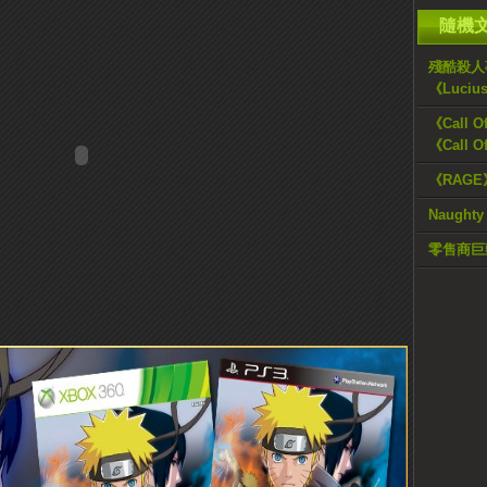
隨機
殘酷殺人
《Luciu
《Call
《Call 
《RAGE
Naught
零售商巨