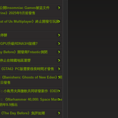
開Insomniac Games被盜文件
rine》2025年9月前發售
ast of Us Multiplayer》終止開發引玩家
久停辦
o GPU升級RDNA3/4架構?
ay Before》開發商Fntastic倒閉
h將停止在韓國地區運營
《GTA6》PC版需要很長時間才發售
《Banishers: Ghosts of New Eden》明
4 日發售
23 : 小島秀夫與微軟共同研發新作《OD》
 : 《Warhammer 40,000: Space Marine
檔明年9.9推出
《The Day Before》負評如潮