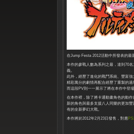
在Jump Festa 2012活動中所發表
本作的參戰人數為系列之最，達到70名
義。
此外，經歷了進化的戰鬥系統、豐富強
精彩萬分的劇情再配合經歷了重製的過場
而這段PV則一一展示了將在本作中登
在本作裡，除了將卡通動畫角色的動作
新的角色與最多支援八人同樂的更加豐
有的全新夢幻大戰。
本作將於2012年2月23日發售，對應
PS