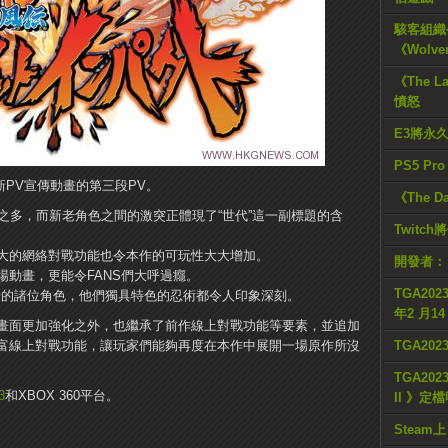
駭客組織公
《Wolve
《The L
憤怒
E3將永
PS5 Pr
的最新PV宣傳動畫的第三段PV。
《The D
之多，而新老角色之間的激突正體現了“世代”這一副標題的含
Twitc
大的網絡對戰功能也令本作的可玩性大大增加。
開發者：
動畫，更能令FANS們大呼過癮。
TGA2023
場的諸位角色，他們獨具特色的忍術都令人印象深刻。
年2 月1
畫面更加強化之外，也繼承了前作線上對戰功能等要素，並追加
富線上對戰功能，讓玩家們能夠再度在本作中展開一場原作所沒
TGA20
TGA2023
3
和XBOX 360平台。
II 》定
Steam上