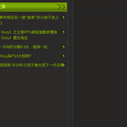
文章
事件推至在一個“無辜”的小孩子身上
s》
 Of Duty》之父發FPS網頁遊戲來擊敗
Of Duty》霸主地位
》IGN評分獲8.5分，值得一玩
y Dog為PS4大招聘?
頭預測 2014年之前不會出現下一代主機