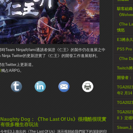
駭客組織公
《Wolve
《The L
憤怒
E3將永
PS5 Pr
時Team Ninja向fami通讀者保證《仁王》的製作仍在進展之中
inja Twitter的更新證實了《仁王》的開發工作進展順利。
《The D
Twitter上更新道。
Twitc
3
獨占ARPG。
開發者：
TGA2023
年2 月1
TGA20
TGA2023
II 》定
Naughty Dog：《The Last Of Us》很殘酷很現實
有很多種生存玩法
Steam上
今年E3上放出的《The Last Of Us》演示視頻給我們留下的深刻的印