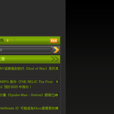
資訊
文章
ONY或將復刻初代《God of War》系列三
PG 新作《THE RELIC The First
an》預計2025 年推出！
畫《Spider-Man：Online》開發已終
ellblade 2》可能成為Xbox最重要的獨