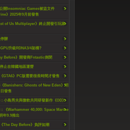
開Insomniac Games被盜文件
rine》2025年9月前發售
ast of Us Multiplayer》終止開發引玩家
久停辦
o GPU升級RDNA3/4架構?
ay Before》開發商Fntastic倒閉
h將停止在韓國地區運營
《GTA6》PC版需要很長時間才發售
《Banishers: Ghosts of New Eden》明
4 日發售
23 : 小島秀夫與微軟共同研發新作《OD》
 : 《Warhammer 40,000: Space Marine
檔明年9.9推出
《The Day Before》負評如潮