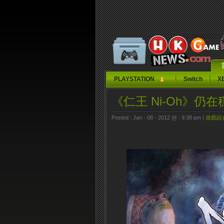
PLAYSTATION
Switch
X
《仁王 Ni-Oh》仍
Posted : Jan - 08 - 2012 @ : 9:38 pm |
遊戲綜