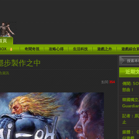
首頁
BOX
奇聞奇視
攻略心得
生活科技
遊戲之外
遊戲綜合
在穩步製作之中
近期
合資訊
點閱
354
傳聞: S
部曲！
韓國獨立AR
Guardi
記者：原計
止
媒體：《H
佔遊戲