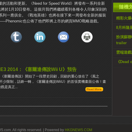
的活動和更新。《Need for Speed World》將發布一系列全新
隨機
arrera S也將於1月10日發布。這個月我們將繼續看到各種令人印象深刻的
系列一應俱全。《戰地英雄》也將在接下來一周發布全新的服裝
精彩火爆機
udio——Phenomic也公佈了他們即將上市的網頁MMO戰略遊戲。
8月科隆
扮演蘇聯特工
trailer
雲端遊戲將
《Dead 
E3 2014：《塞爾達傳說Wii U》預告
《塞爾達傳說》開始了一段歷史回顧，回顧的重心放在了《風之
不少限制，話鋒一轉，《塞爾達傳說WiiU》的首張實機畫面公佈！畫
戲是真正...
om. All rights reserved. | Powered by
HKGNEWS.COM