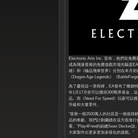
Electronic Arts Inc. 宣
成為飛速發展的免費遊戲市場先驅是E
雄》和《極品飛車世界》分別在本月初都達到了1
《Dragon Age Legends》《BattleF
為了慶祝這一里程碑，EA發布了幾個特
年1月17月前可以獲得300戰爭基金
品。而《Need For Speed》玩家可以
升級和大量零件。
“發展一個2500萬人的社區是一個值
品的奉獻。我們計劃繼續在這方面進行
看。”Play4Free的副總Sean D
大家製作出更多更加多樣化的遊戲。”