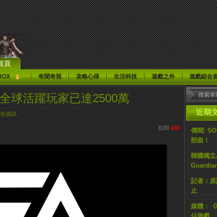
首頁
BOX
奇聞奇視
攻略心得
生活科技
遊戲之外
遊戲綜合
全球活躍玩家已達2500萬
近期
綜合資訊
點閱
438
傳聞: S
部曲！
韓國獨立AR
Guardi
記者：原計
止
媒體：《H
佔遊戲