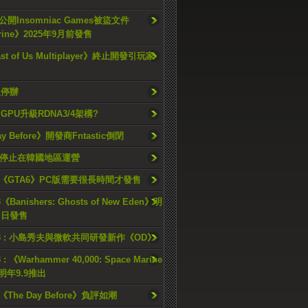
開Insomniac Games被盜文件
rine》2025年9月前發售
ast of Us Multiplayer》終止開發引玩家
久停辦
o GPU升級RDNA3/4架構?
ay Before》開發商Fntastic倒閉
h將停止在韓國地區運營
《GTA6》PC版需要很長時間才發售
《Banishers: Ghosts of New Eden》明
4 日發售
23 : 小島秀夫與微軟共同研發新作《OD》
 : 《Warhammer 40,000: Space Marine
檔明年9.9推出
《The Day Before》負評如潮