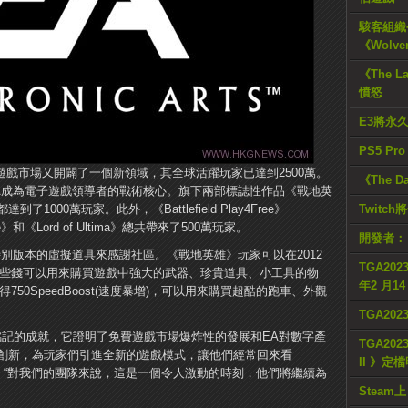
駭客組織公
《Wolve
《The L
憤怒
E3將永
PS5 Pr
布，他們在免費遊戲市場又開闢了一個新領域，其全球活躍玩家已達到2500萬。
《The D
A成為電子遊戲領導者的戰術核心。旗下兩部標誌性作品《戰地英
000萬玩家。此外，《Battlefield Play4Free》
Twitc
orge》和《Lord of Ultima》總共帶來了500萬玩家。
開發者：
別版本的虛擬道具來感謝社區。《戰地英雄》玩家可以在2012
TGA2023
，這些錢可以用來購買遊戲中強大的武器、珍貴道具、小工具的物
年2 月1
獲得750Speed​​Boost(速度暴增)，可以用來購買超酷的跑車、外觀
TGA20
得銘記的成就，它證明了免費遊戲市場爆炸性的發展和EA對數字產
TGA2023
創新，為玩家們引進全新的遊戲模式，讓他們經常回來看
II 》定
ecker說。“對我們的團隊來說，這是一個令人激動的時刻，他們將繼續為
Steam上