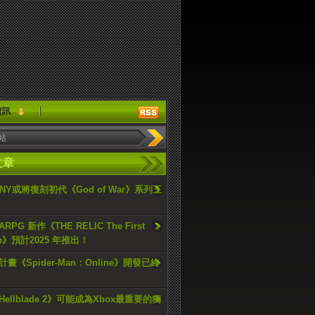
資訊
文章
ONY或將復刻初代《God of War》系列三
PG 新作《THE RELIC The First
an》預計2025 年推出！
畫《Spider-Man：Online》開發已終
ellblade 2》可能成為Xbox最重要的獨