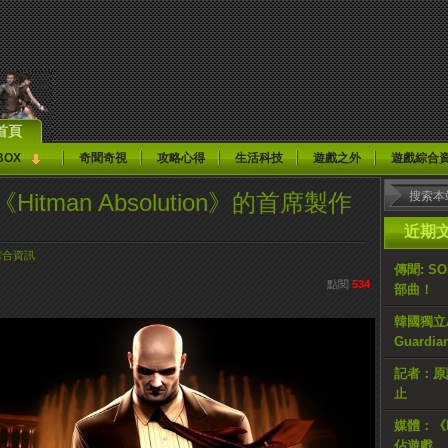
首頁
BOX
奇聞奇視
攻略心得
生活科技
遊戲之外
遊戲綜合
提問《Hitman Absolution》的首席製作
近期
綜合資訊
傳聞: S
點閱
534
部曲！
韓國獨立AR
Guardi
記者：原計
止
媒體：《H
佔遊戲