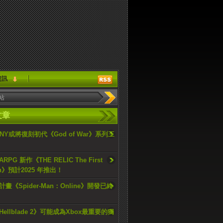
資訊
文章
ONY或將復刻初代《God of War》系列三
PG 新作《THE RELIC The First
an》預計2025 年推出！
畫《Spider-Man：Online》開發已終
ellblade 2》可能成為Xbox最重要的獨