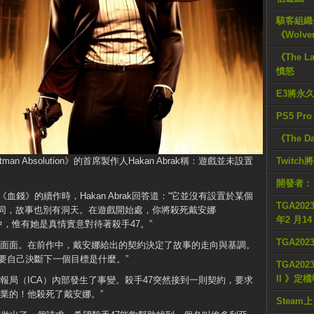
駭客組織公
《Wolve
《The L
憤怒
E3將永
PS5 Pr
《The D
itman Absolution》的首席製作人Hakan Abrak稱：遊戲並未設置
Twitc
開發者：
是否為《血錢》的續作時，Hakan Abrak回答道：“它並沒有設置於某個
TGA2023
同，故事也別有洞天。在遊戲開始處，你將殺死戴安娜
年2 月1
當中，惟有她是真情實意對待著殺手47。”
TGA20
方面面。在前作中，戴安娜給出的契約決定了故事的走向與基調。
要自己決斷下一個目標是什麼。”
TGA2023
II 》定
報局（ICA）內部發生了事變。殺手47突然接到一則契約，要求
業的！他殺死了戴安娜。”
Steam上