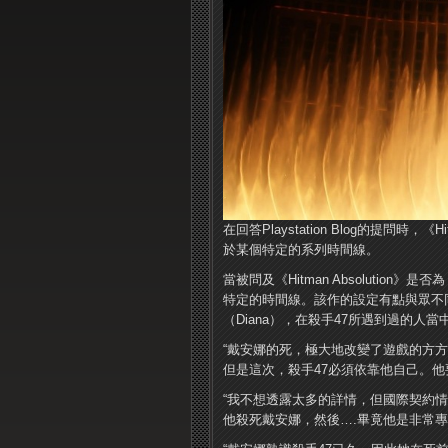
在回答Playstation Blog的提問時，《H
於某個特定的系列時間線。
當被問及《Hitman Absolution》
特定的時間線。該作的設定有點與眾不
（Diana），在殺手47所遇到過的人
“戴安娜的死，極大地改變了遊戲的方
但是這次，殺手47必須依靠他自己。他
“我不想透露太多的詳情，但國際契約情
他殺死戴安娜，然後….畢竟他是非常專