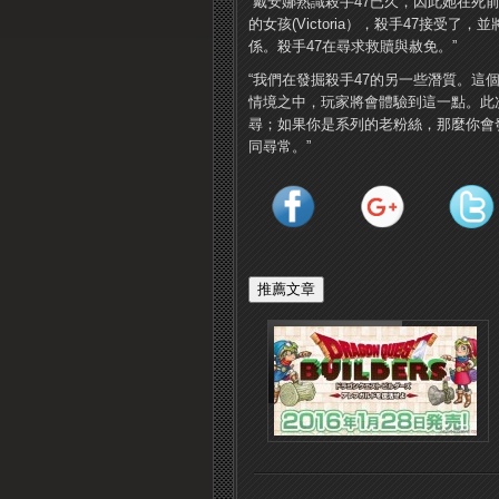
“戴安娜熟識殺手47已久，因此她在死
的女孩(Victoria），殺手47接受
係。殺手47在尋求救贖與赦免。”
“我們在發掘殺手47的另一些潛質。這
情境之中，玩家將會體驗到這一點。此
尋；如果你是系列的老粉絲，那麼你會
同尋常。”