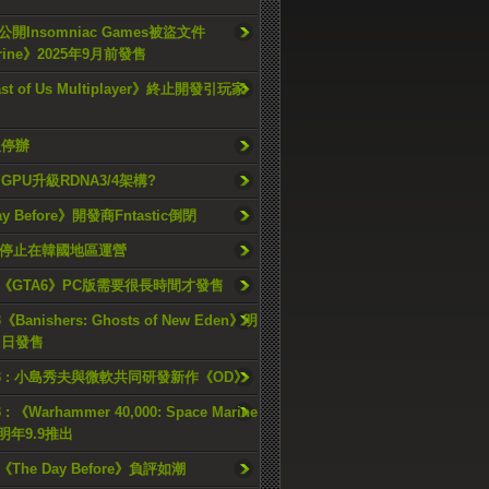
開Insomniac Games被盜文件
rine》2025年9月前發售
ast of Us Multiplayer》終止開發引玩家
久停辦
o GPU升級RDNA3/4架構?
ay Before》開發商Fntastic倒閉
h將停止在韓國地區運營
《GTA6》PC版需要很長時間才發售
《Banishers: Ghosts of New Eden》明
4 日發售
23 : 小島秀夫與微軟共同研發新作《OD》
 : 《Warhammer 40,000: Space Marine
檔明年9.9推出
《The Day Before》負評如潮