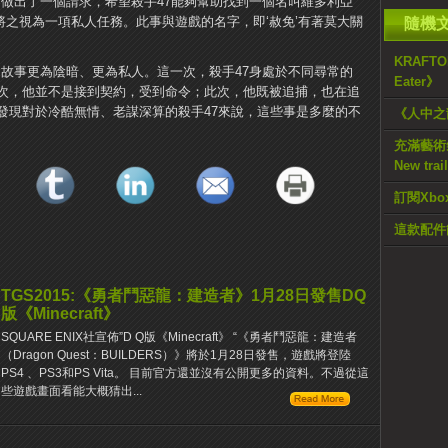
前做出了一個請求，希望殺手47能夠幫助找到一個名叫維多利亞
了，並將之視為一項私人任務。此事與遊戲的名字，即‘赦免’有著莫大關
隨機
KRAFT
個故事更為陰暗、更為私人。這一次，殺手47身處於不同尋常的
Eater》
次，他並不是接到契約，受到命令；此次，他既被追捕，也在追
發現對於冷酷無情、老謀深算的殺手47來說，這些事是多麼的不
《人中之
充滿藝術氣
New trail
訂閱Xbox
這款配件
TGS2015:《勇者鬥惡龍：建造者》1月28日發售DQ
版《Minecraft》
SQUARE ENIX社宣佈”D Q版《Minecraft》 “《勇者鬥惡龍：建造者
（Dragon Quest：BUILDERS）》將於1月28日發售，遊戲將登陸
PS4 、PS3和PS Vita。 目前官方還並沒有公開更多的資料。不過從這
些遊戲畫面看能大概猜出...