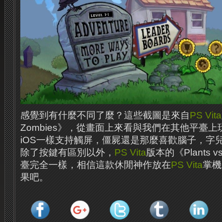
感覺到有什麼不同了麼？這些截圖是來自
PS Vita
Zombies》，從畫面上來看與我們在其他平臺
iOS一樣支持觸屏，僵屍還是那麼喜歡腦子，字
除了按鍵有區別以外，
PS Vita
版本的《Plants v
臺完全一樣，相信這款休閒神作放在
PS Vita
掌機
果吧。