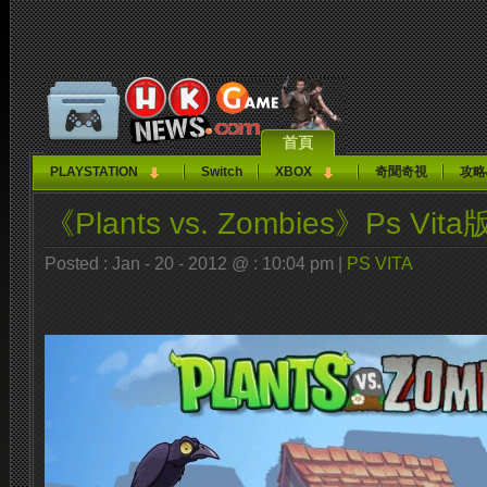
首頁
PLAYSTATION
Switch
XBOX
奇聞奇視
攻略
《Plants vs. Zombies》Ps 
Posted : Jan - 20 - 2012 @ : 10:04 pm |
PS VITA