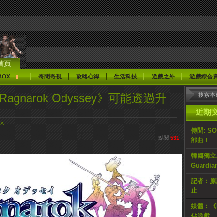
首頁
BOX
奇聞奇視
攻略心得
生活科技
遊戲之外
遊戲綜合
gnarok Odyssey》可能透過升
近期
TA
傳聞: S
點閱
531
部曲！
韓國獨立AR
Guardi
記者：原計
止
媒體：《H
佔遊戲