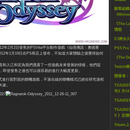
駭客組織公
《Wolve
《The L
憤怒
E3將永
nt預定於2012年2月2日發售的PSVita平台動作遊戲《仙境傳說：奧德賽
PS5 Pr
012年1月19日在PS商店上發布，不知道大家體驗之後覺得如何
《The D
喜和入江和宏為我們透露了一些遊戲未來發展的情報，他們提
Twitc
同，即使發售之後也可以很容易的進行大幅度更新。
開發者：
模式進行面對面的聯機遊戲，不過在線的聯機模式已經在研究過程
大家。
TGA2023
年2 月1
TGA20
TGA2023
II 》定
Steam上