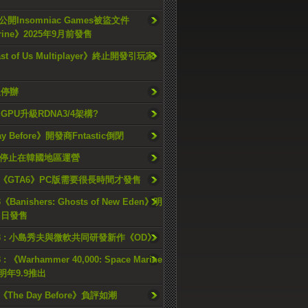
開Insomniac Games被盜文件
rine》2025年9月前發售
ast of Us Multiplayer》終止開發引玩家
久停辦
o GPU升級RDNA3/4架構?
ay Before》開發商Fntastic倒閉
h將停止在韓國地區運營
《GTA6》PC版需要很長時間才發售
《Banishers: Ghosts of New Eden》明
4 日發售
23 : 小島秀夫與微軟共同研發新作《OD》
 : 《Warhammer 40,000: Space Marine
檔明年9.9推出
《The Day Before》負評如潮