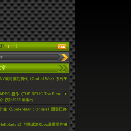
資訊
文章
ONY或將復刻初代《God of War》系列三
PG 新作《THE RELIC The First
an》預計2025 年推出！
畫《Spider-Man：Online》開發已終
ellblade 2》可能成為Xbox最重要的獨