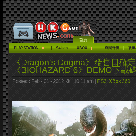
首頁
PLAYSTATION
Switch
XBOX
奇聞奇視
攻略
《Dragon’s Dogma》發售日
《BIOHAZARD 6》DEMO下載
Posted : Feb - 01 - 2012 @ : 10:11 am |
PS3
,
XBox 360