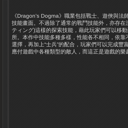
《Dragon’s Dogma》職業包括戰士、遊俠
技能畫面。不過除了通常的戰鬥技能外，亦存在漂浮(F
ティング)這樣的探索技能，藉此玩家們可以移
所。本作中技能多種多樣，性能各不相同，依靠
選擇，再加上“士兵”的配合，玩家們可以完成豐
應付遊戲中各種類型的敵人，而這正是遊戲的樂