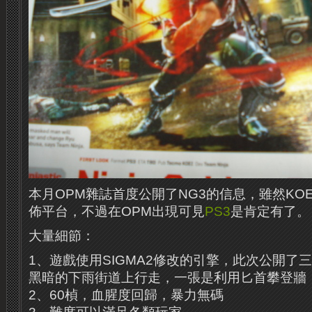
本月OPM雜誌首度公開了NG3的信息，雖然KOE
佈平台，不過在OPM出現可見
PS3
是肯定有了。
大量細節：
1、遊戲使用SIGMA2修改的引擎，此次公開了
黑暗的下雨街道上行走，一張是利用匕首攀登牆
2、60楨，血腥度回歸，暴力無碼