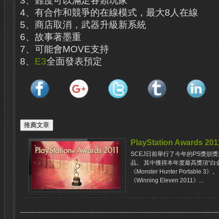
3、難度可以滿足各類玩家
4、有合作和競爭的在線模式，最大8人在線
5、商店取消，武器升級新系統
6、故事著墨重
7、可能會MOVE支持
8、
E3
全面發表預定
PlayStation Awards
SCEJ日前舉行了今年的PS獎頒
品。 其中獲得本年度最高獎項“白
《Monster Hunter Portabl
《Winning Eleven 2011》...