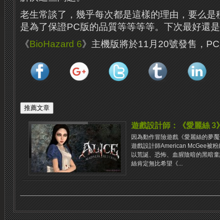
老生常談了，幾乎每次都是這樣的理由，要么是
是為了保證PC版的品質等等等等。下次最好還
《
BioHazard 6
》主機版將於11月20號發售，P
遊戲設計師：《愛麗絲 3
因為動作冒險遊戲《愛麗絲的夢魘
遊戲設計師American McGe
以荒誕、恐怖、血腥陰暗的黑暗童
絲肯定無比希望《...