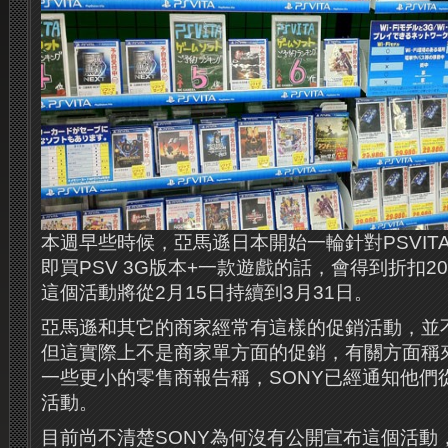
本週早些時候，亞馬遜日本開始一輪針對PSVIT
即買PSV 3G版本+一款遊戲的話，會得到折扣2
這個活動將從2月15日持續到3月31日。
亞馬遜和其它的商家經常有這樣的促銷活動，並
但這實際上不是商家單方面的促銷，有關方面稱來
一些更小的零售商報告稱，SONY已經通知他們
活動。
目前尚不清楚SONY為何沒有公開宣布這個活動