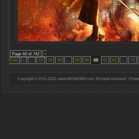
Page 60 of 742
«
First
«
...
10
20
30
...
58
59
60
61
62
...
70
Copyright © 2011-2021 www.HKGNEWS.com. All rights reserved. | Pow