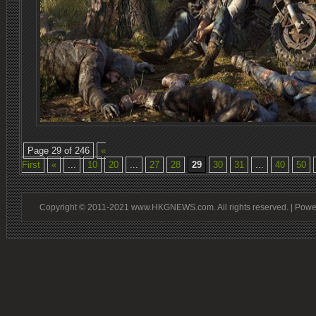
Page 29 of 246
«
First
«
...
10
20
...
27
28
29
30
31
...
40
50
Copyright © 2011-2021 www.HKGNEWS.com. All rights reserved. | Pow