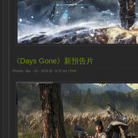
《Days Gone》新預告片
Posted : Apr - 20 - 2019 @ : 9:37 pm |
PS4