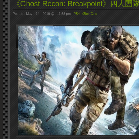
《Ghost Recon: Breakpoint》四人
Posted : May - 14 - 2019 @ : 11:53 pm |
PS4
,
XBox One