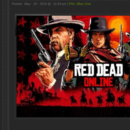
Posted : May - 15 - 2019 @ : 11:54 pm |
PS4
,
XBox One