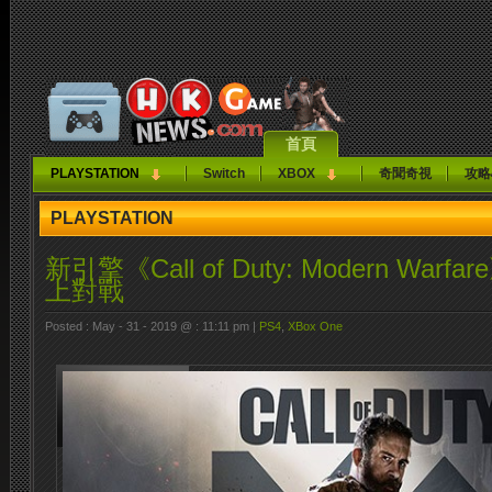
首頁
PLAYSTATION
Switch
XBOX
奇聞奇視
攻略
PLAYSTATION
新引擎《Call of Duty: Modern Wa
上對戰
Posted : May - 31 - 2019 @ : 11:11 pm |
PS4
,
XBox One