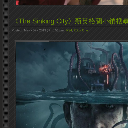
《The Sinking City》新英格蘭小鎮
Posted : May - 07 - 2019 @ : 6:51 pm |
PS4
,
XBox One