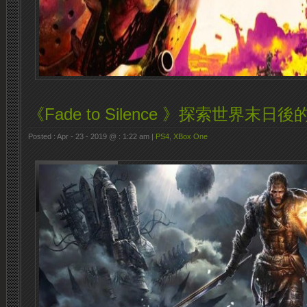
《Fade to Silence 》探索世界末日
Posted : Apr - 23 - 2019 @ : 1:22 am |
PS4
,
XBox One