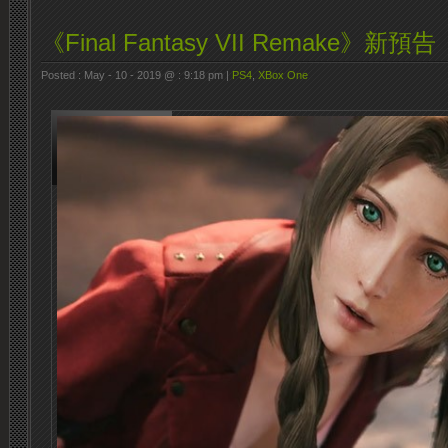
《Final Fantasy VII Remake》新預告
Posted : May - 10 - 2019 @ : 9:18 pm |
PS4
,
XBox One