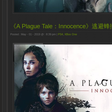
《A Plague Tale：Innocence》
Posted : May - 01 - 2019 @ : 8:39 pm |
PS4
,
XBox One