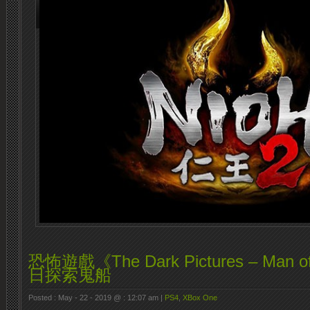
恐怖遊戲《The Dark Pictures – Man 
日探索鬼船
Posted : May - 22 - 2019 @ : 12:07 am |
PS4
,
XBox One