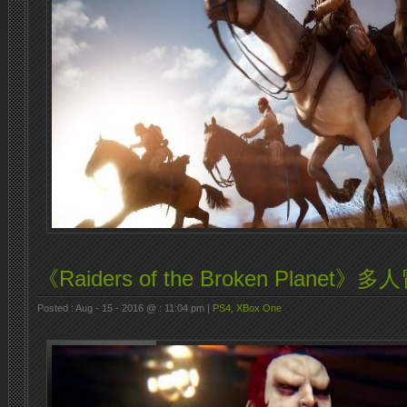
《Raiders of the Broken Planet
Posted : Aug - 15 - 2016 @ : 11:04 pm |
PS4
,
XBox One