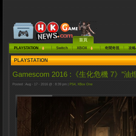
首頁
PLAYSTATION
Switch
XBOX
奇聞奇視
攻略
PLAYSTATION
Gamescom 2016 :《生化危機 7》”油燈”T
Posted : Aug - 17 - 2016 @ : 8:39 pm |
PS4
,
XBox One