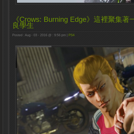
《Crows: Burning Edge》這裡
良學生
Posted : Aug - 03 - 2016 @ : 9:56 pm |
PS4