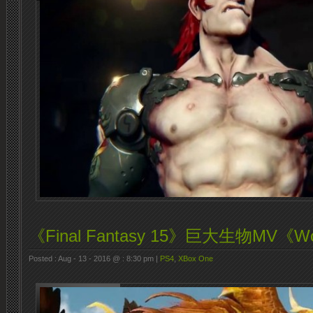
《Final Fantasy 15》巨大生物MV《Wor
Posted : Aug - 13 - 2016 @ : 8:30 pm |
PS4
,
XBox One