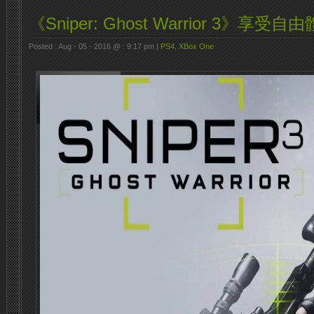
《Sniper: Ghost Warrior 3》享受自
Posted : Aug - 05 - 2016 @ : 9:17 pm |
PS4
,
XBox One