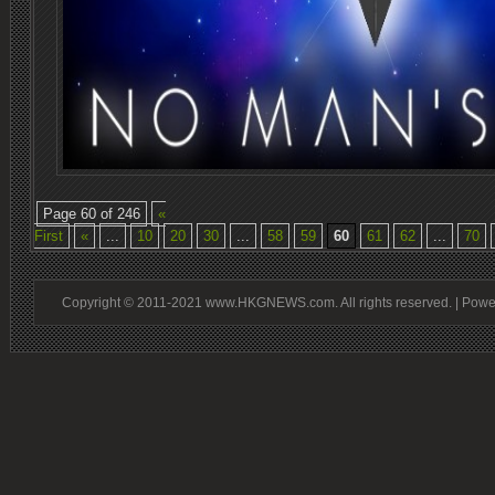
Page 60 of 246
«
First
«
...
10
20
30
...
58
59
60
61
62
...
70
Copyright © 2011-2021 www.HKGNEWS.com. All rights reserved. | Pow