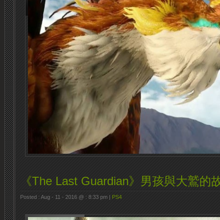
《The Last Guardian》男孩與大鷲的
Posted : Aug - 11 - 2016 @ : 8:33 pm |
PS4