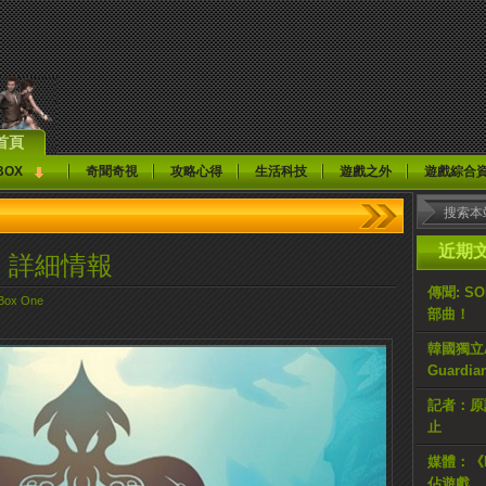
首頁
BOX
奇聞奇視
攻略心得
生活科技
遊戲之外
遊戲綜合
近期
ep》詳細情報
傳聞: S
Box One
部曲！
韓國獨立AR
Guardi
記者：原計
止
媒體：《H
佔遊戲