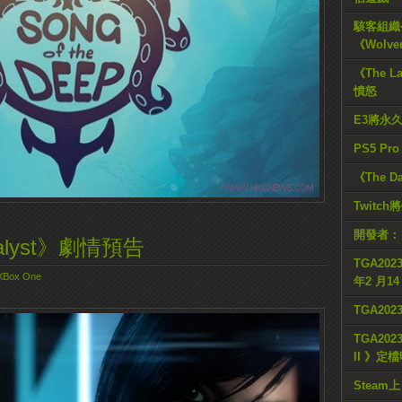
駭客組織公
《Wolve
《The L
憤怒
E3將永
PS5 Pr
《The D
Twitc
開發者：
Catalyst》劇情預告
TGA2023
XBox One
年2 月1
TGA20
TGA2023
II 》定
Steam上