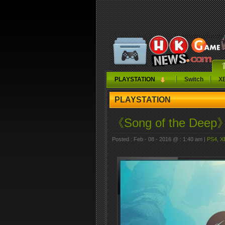
PLAYSTATION
Switch
X
PLAYSTATION
《Song of the De
Posted : Feb - 08 - 2016 @ : 1:40 am |
PS4
,
X