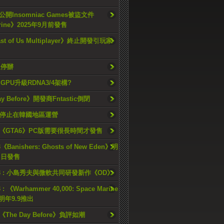
開Insomniac Games被盜文件
rine》2025年9月前發售
ast of Us Multiplayer》終止開發引玩家
久停辦
o GPU升級RDNA3/4架構?
ay Before》開發商Fntastic倒閉
h將停止在韓國地區運營
《GTA6》PC版需要很長時間才發售
《Banishers: Ghosts of New Eden》明
4 日發售
23 : 小島秀夫與微軟共同研發新作《OD》
 : 《Warhammer 40,000: Space Marine
檔明年9.9推出
《The Day Before》負評如潮