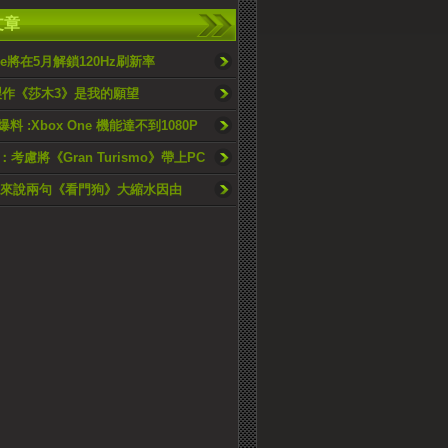
文章
One將在5月解鎖120Hz刷新率
製作《莎木3》是我的願望
爆料 :Xbox One 機能達不到1080P
考慮將《‎Gran Turismo》帶上PC
CEO來說兩句《看門狗》大縮水因由