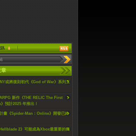
資訊
文章
ONY或將復刻初代《God of War》系列三
PG 新作《THE RELIC The First
an》預計2025 年推出！
畫《Spider-Man：Online》開發已終
ellblade 2》可能成為Xbox最重要的獨