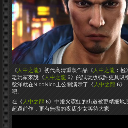
《
人中之龍
》初代高清重製作品《
人中之龍
：極
老玩家來說《
人中之龍
6》的試玩版或許更具吸
稔洋就在NicoNico上公開演示了《
人中之龍
6》
吧。
在《
人中之龍
6》中燈火霓虹的街道被更精細地
超過前作，更有無盡的夜店少女等待大家。