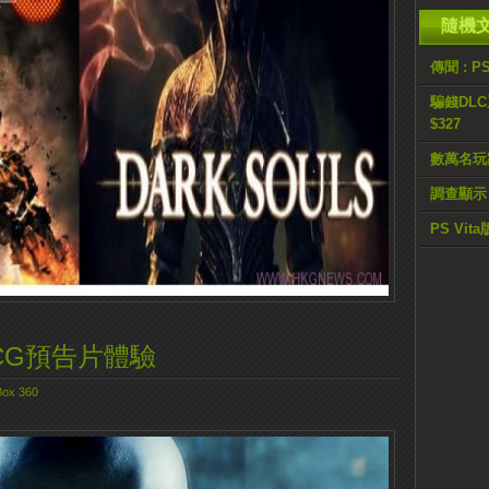
隨機
傳聞 : 
騙錢DLC
$327
數萬名玩家
調查顯示 
PS Vit
CG預告片體驗
ox 360