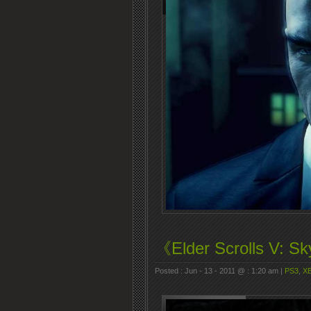
《Elder Scrolls V
Posted : Jun - 13 - 2011 @ : 1:20 am |
PS3
,
XB