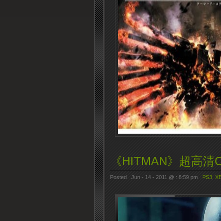
《HITMAN》超高清
Posted : Jun - 14 - 2011 @ : 8:59 pm |
PS3
,
XB