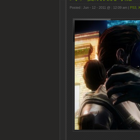
Posted : Jun - 12 - 2011 @ : 12:09 am |
PS3
,
X