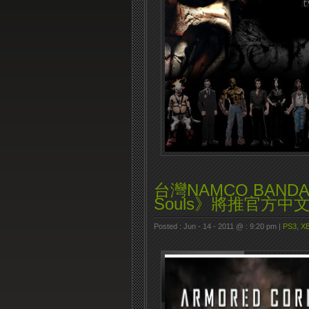
台灣NAMCO BANDA :
Souls》將推官方中
Posted : Jun - 14 - 2011 @ : 9:20 pm |
PS3
,
XB