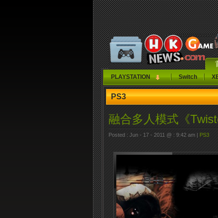
PLAYSTATION
Switch
X
PS3
融合多人模式《Twiste
Posted : Jun - 17 - 2011 @ : 9:42 am |
PS3