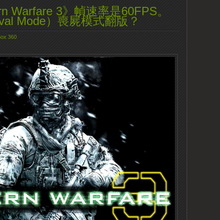
odern Warfare 3》幀速率是60FPS。
val Mode）喪屍模式翻版？
ox 360