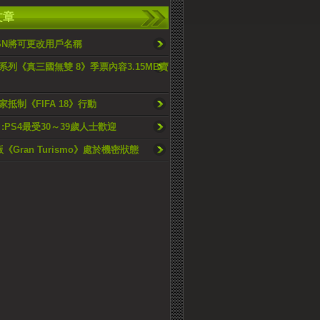
文章
PSN將可更改用戶名稱
系列《真三國無雙 8》季票內容3.15MB賣
抵制《FIFA 18》行動
:PS4最受30～39歲人士歡迎
a版《Gran Turismo》處於機密狀態