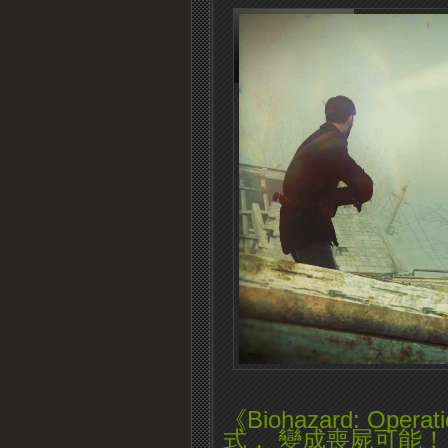
《Biohazard: Oper
式， 變成喪屍可能！