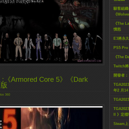
駭客組織公
《Wolve
《The L
憤怒
E3將永
PS5 Pr
《The D
Twitc
開發者：
《Armored Core 5》《Dark
文版
TGA2023
年2 月1
ox 360
TGA20
TGA2023
II 》定
Steam上