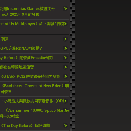
開Insomniac Games被盜文件
rine》2025年9月前發售
ast of Us Multiplayer》終止開發引玩家
久停辦
o GPU升級RDNA3/4架構?
ay Before》開發商Fntastic倒閉
h將停止在韓國地區運營
《GTA6》PC版需要很長時間才發售
《Banishers: Ghosts of New Eden》明
4 日發售
23 : 小島秀夫與微軟共同研發新作《OD》
 : 《Warhammer 40,000: Space Marine
檔明年9.9推出
《The Day Before》負評如潮