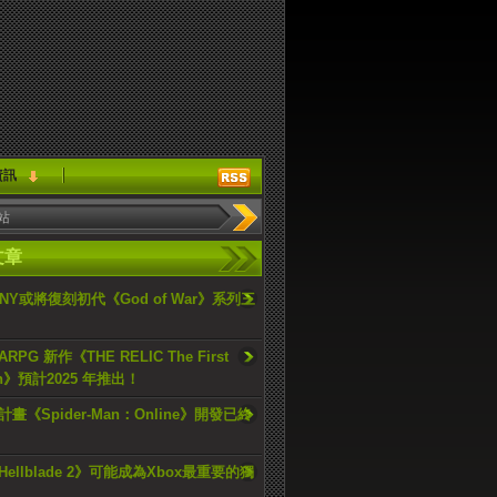
資訊
文章
ONY或將復刻初代《God of War》系列三
PG 新作《THE RELIC The First
an》預計2025 年推出！
畫《Spider-Man：Online》開發已終
ellblade 2》可能成為Xbox最重要的獨