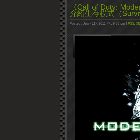
《Call of Duty: M
介紹生存模式（Survi
Posted : Jun - 11 - 2011 @ : 9:33 pm |
PS3
,
XB