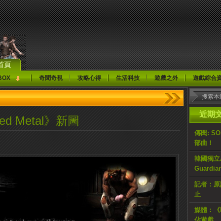
首頁
BOX
奇聞奇視
攻略心得
生活科技
遊戲之外
遊戲綜合
近期
d Metal》新圖
傳聞: S
部曲！
韓國獨立AR
Guardi
記者：原計
止
媒體：《H
佔遊戲