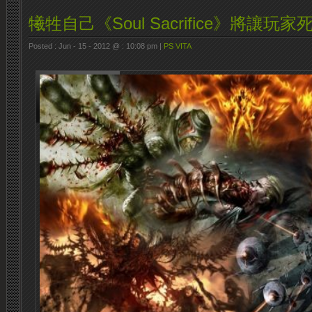
犧牲自己《Soul Sacrifice》將讓玩
Posted : Jun - 15 - 2012 @ : 10:08 pm |
PS VITA