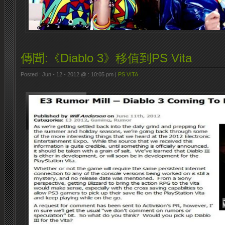
傳聞:《Diablo 3》移值到PS Vita
Posted : Jun - 12 - 2012 @ : 10:05 pm |
PS VITA