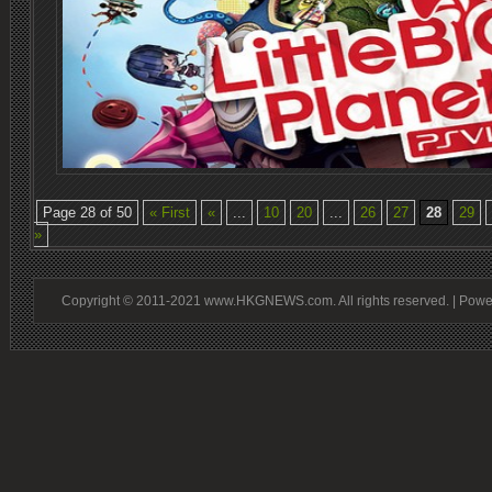
Page 28 of 50
« First
«
...
10
20
...
26
27
28
29
»
Copyright © 2011-2021 www.HKGNEWS.com. All rights reserved. | Pow