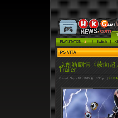
PLAYSTATION
Switch
X
PS VITA
原創新劇情《蒙面超人：Bat
Trailer
Posted : Sep - 10 - 2015 @ : 8:38 pm |
PS VIT