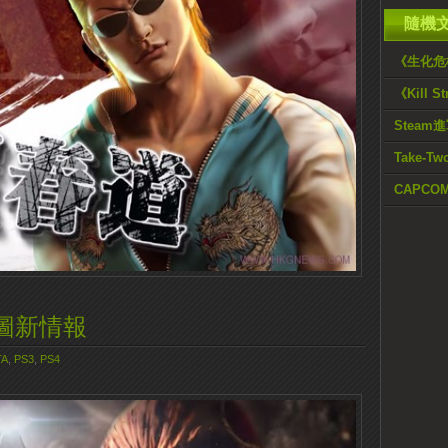
隨機
《生化危
《Kill 
Steam
Take-T
CAPCO
圖新情報
TA
,
PS3
,
PS4