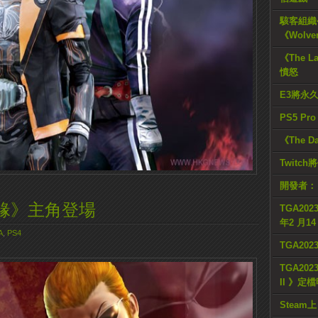
駭客組織公
《Wolve
《The L
憤怒
E3將永
PS5 Pr
《The D
Twitc
開發者：
緣》主角登場
TGA2023
年2 月1
A
,
PS4
TGA20
TGA2023
II 》定
Steam上