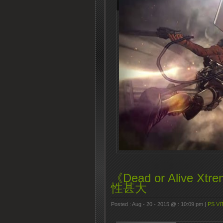
《Dead or Alive
性甚大
Posted : Aug - 20 - 2015 @ : 10:09 pm |
PS VI