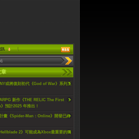
資訊
文章
ONY或將復刻初代《God of War》系列三
PG 新作《THE RELIC The First
an》預計2025 年推出！
畫《Spider-Man：Online》開發已終
ellblade 2》可能成為Xbox最重要的獨