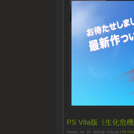
PS Vita版《生化
Posted : Jul - 24 - 2015 @ : 9:01 pm |
PS VITA