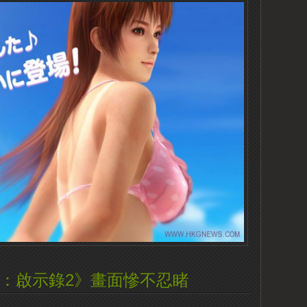
危機：啟示錄2》畫面慘不忍睹