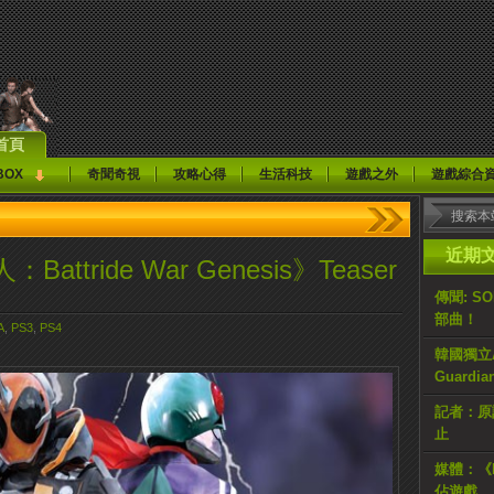
首頁
BOX
奇聞奇視
攻略心得
生活科技
遊戲之外
遊戲綜合
近期
tride War Genesis》Teaser
傳聞: S
部曲！
A
,
PS3
,
PS4
韓國獨立AR
Guardi
記者：原計
止
媒體：《H
佔遊戲