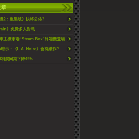
文章
機2：重製版》快將公佈?
Strain》免費多人對戰
進軍主機市場“Steam Box”終端機登場
wo暗示：《L.A. Noire》會有續作?
M利潤同期下降49%