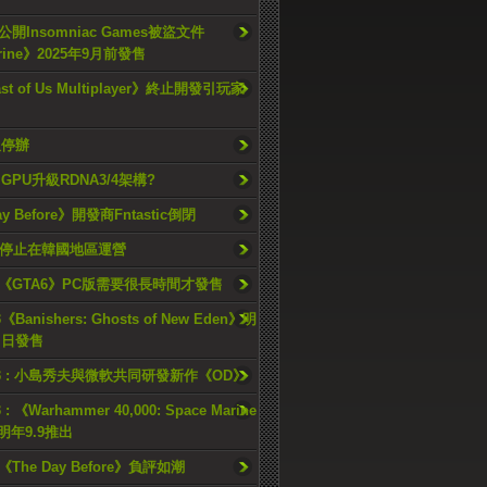
開Insomniac Games被盜文件
rine》2025年9月前發售
ast of Us Multiplayer》終止開發引玩家
久停辦
o GPU升級RDNA3/4架構?
ay Before》開發商Fntastic倒閉
h將停止在韓國地區運營
《GTA6》PC版需要很長時間才發售
《Banishers: Ghosts of New Eden》明
4 日發售
23 : 小島秀夫與微軟共同研發新作《OD》
 : 《Warhammer 40,000: Space Marine
檔明年9.9推出
《The Day Before》負評如潮