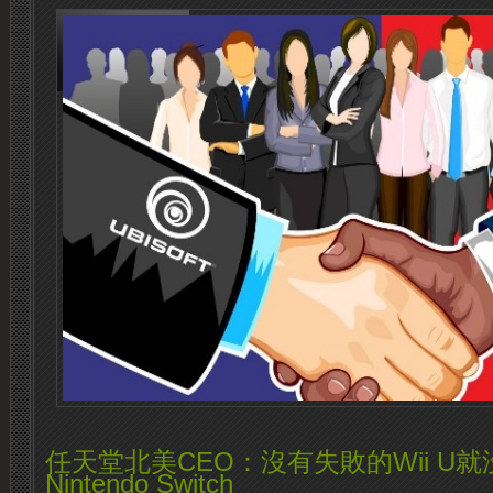
任天堂北美CEO：沒有失敗的Wii U
Nintendo Switch