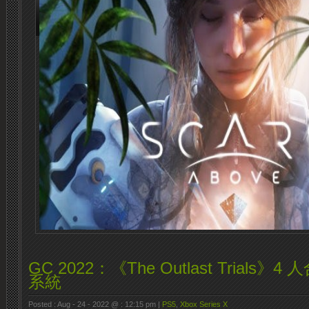
GC 2022：《The Outlast Trials
系統
Posted : Aug - 24 - 2022 @ : 12:15 pm |
PS5
,
Xbox Series X