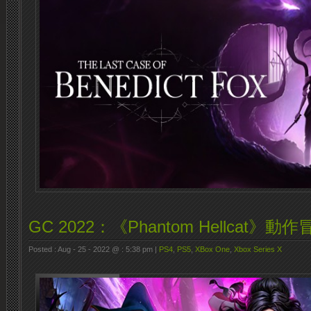
GC 2022：《Phantom Hellcat》動作
Posted : Aug - 25 - 2022 @ : 5:38 pm |
PS4
,
PS5
,
XBox One
,
Xbox Series X