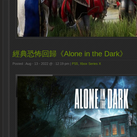
經典恐怖回歸《Alone in the Dark》
Posted : Aug - 13 - 2022 @ : 12:19 pm |
PS5
,
Xbox Series X