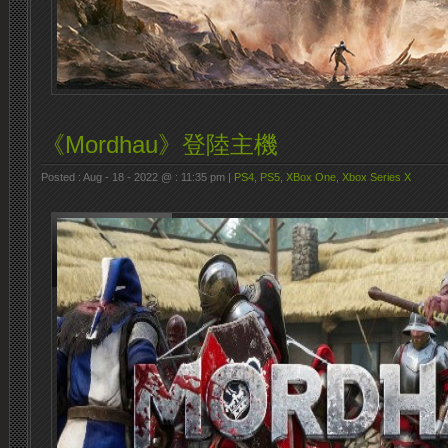
《Mordhau》登陸主機
Posted : Aug - 18 - 2022 @ : 11:35 pm |
PS4
,
PS5
,
XBox One
,
Xbox Series X