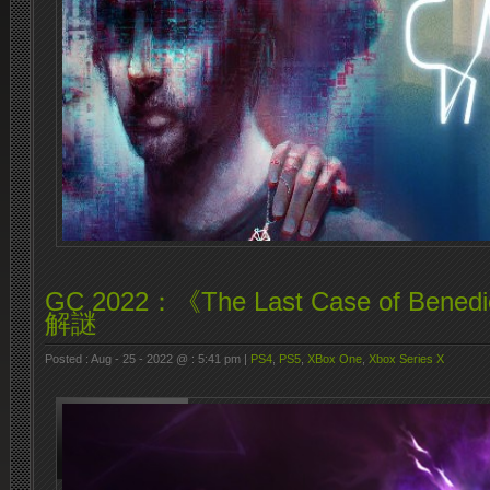
GC 2022：《The Last Case of Bene
解謎
Posted : Aug - 25 - 2022 @ : 5:41 pm |
PS4
,
PS5
,
XBox One
,
Xbox Series X