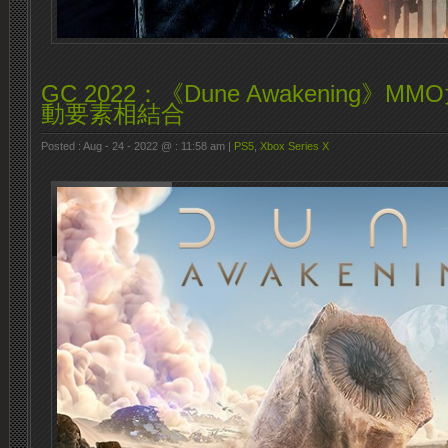
GC 2022：《Dune Awakening》
動要素相結合
Posted : Aug - 24 - 2022 @ : 11:58 am |
PS5
,
Xbox Series X