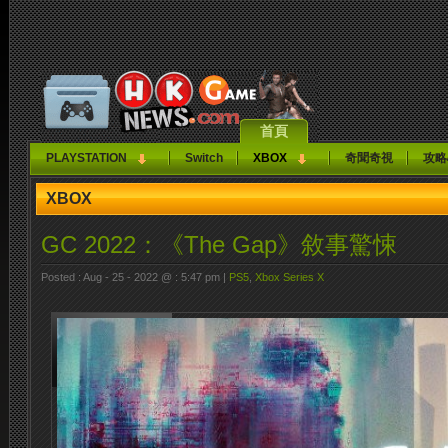
首頁
PLAYSTATION
Switch
XBOX
奇聞奇視
攻略
XBOX
GC 2022：《The Gap》敘事驚悚
Posted : Aug - 25 - 2022 @ : 5:47 pm |
PS5
,
Xbox Series X