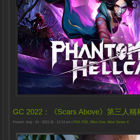
GC 2022：《Scars Above》第三
Posted : Aug - 24 - 2022 @ : 12:24 pm |
PS4
,
PS5
,
XBox One
,
Xbox Series X