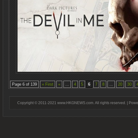
Page 6 of 139
« First
«
...
4
5
6
7
8
...
20
30
Copyright © 2011-2021 www.HKGNEWS.com. All rights reserved. | Pow