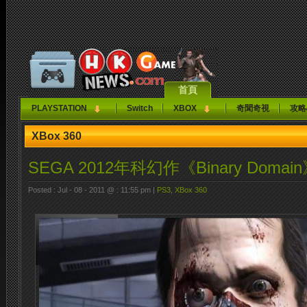
首頁
PLAYSTATION
Switch
XBOX
奇聞奇視
攻略
XBox 360
SEGA 2012年科幻作《Binary Doma
Posted : Jul - 08 - 2011 @ : 11:55 pm |
PS3
,
XBox 360