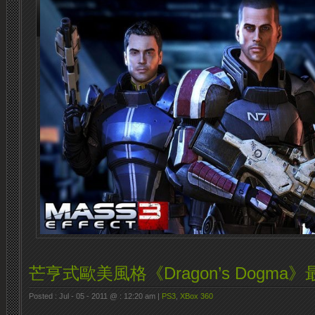
芒亨式歐美風格《Dragon’s Dogma
Posted : Jul - 05 - 2011 @ : 12:20 am |
PS3
,
XBox 360