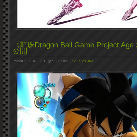
《龍珠Dragon Ball Game Project A
公開
Posted : Jul - 01 - 2011 @ : 12:51 am |
PS3
,
XBox 360