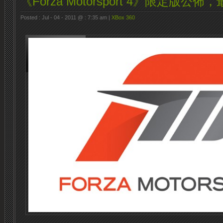
《Forza Motorsport 4》限定版公
Posted : Jul - 04 - 2011 @ : 7:35 am |
XBox 360