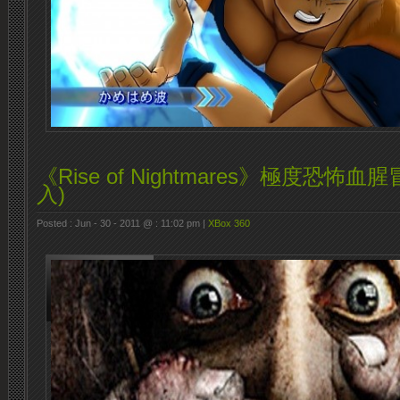
《Rise of Nightmares》極度恐怖血
入)
Posted : Jun - 30 - 2011 @ : 11:02 pm |
XBox 360