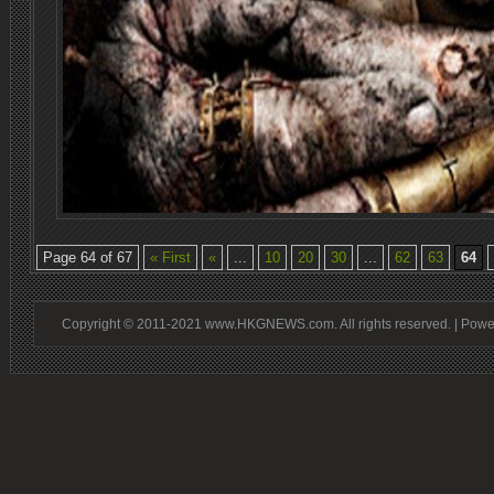
Page 64 of 67
« First
«
...
10
20
30
...
62
63
64
Copyright © 2011-2021 www.HKGNEWS.com. All rights reserved. | Pow