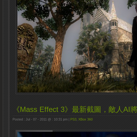
《Mass Effect 3》最新截圖，敵人A
Posted : Jul - 07 - 2011 @ : 10:31 pm |
PS3
,
XBox 360