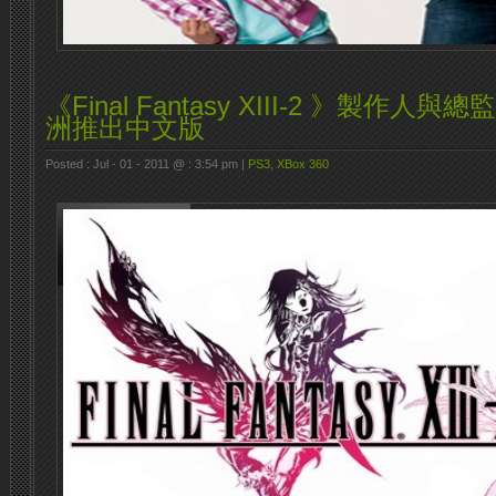
《Final Fantasy XIII-2 》製作
洲推出中文版
Posted : Jul - 01 - 2011 @ : 3:54 pm |
PS3
,
XBox 360