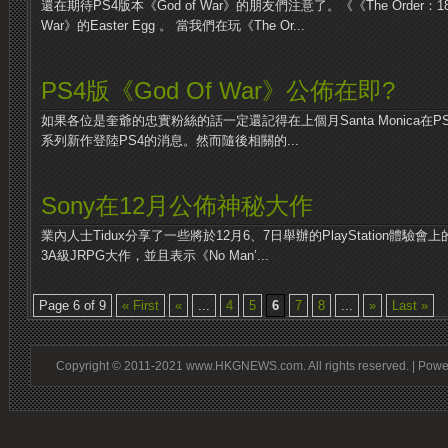
還在期待PS4版本《God of War》的朋友們注意了。《《The Order：1
War》的Easter Egg 。 當我們在玩《The Or...
PS4版《God Of War》公佈在即?
如果各位是奎爺的忠實粉絲的話一定還記得在上個月Santa Monica在PS E
系列新作登陸PS4的消息。然而隨後相關的...
Sony在12月公佈神秘大作
業內人士Tidux分享了一些將於12月6、7日舉辦的PlayStation體驗
3A級JRPG大作，並且表示《No Man’...
Page 6 of 9
« First
«
...
4
5
6
7
8
...
»
Last »
Copyright © 2011-2021 www.HKGNEWS.com. All rights reserved. | Pow