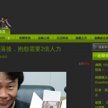
首頁
BOX
奇聞奇視
攻略心得
生活科技
遊戲之外
遊戲綜合
較落後，抱怨需要2倍人力
近期
合資訊
點閱
501
傳聞: S
部曲！
韓國獨立AR
Guardi
記者：原計
止
媒體：《H
佔遊戲