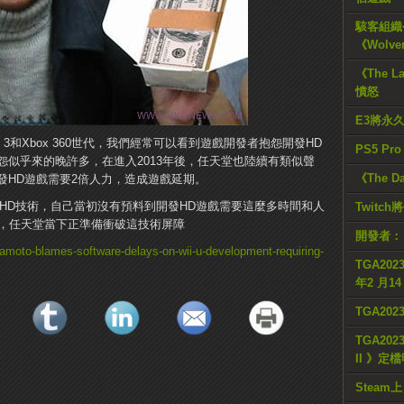
駭客組織公
《Wolve
《The L
憤怒
E3將永
ion 3和Xbox 360世代，我們經常可以看到遊戲開發者抱怨開發HD
PS5 Pr
似乎來的晚許多，在進入2013年後，任天堂也陸續有類似聲
《The D
發HD遊戲需要2倍人力，造成遊戲延期。
要HD技術，自己當初沒有預料到開發HD遊戲需要這麼多時間和人
Twitc
力，任天堂當下正準備衝破這技術屏障
開發者：
amoto-blames-software-delays-on-wii-u-development-requiring-
TGA2023
年2 月1
TGA20
TGA2023
II 》定
Steam上