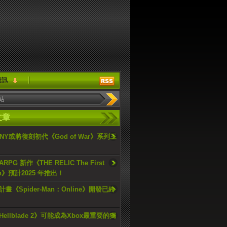
資訊
文章
ONY或將復刻初代《God of War》系列三
PG 新作《THE RELIC The First
an》預計2025 年推出！
畫《Spider-Man：Online》開發已終
ellblade 2》可能成為Xbox最重要的獨