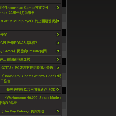
開Insomniac Games被盜文件
rine》2025年9月前發售
ast of Us Multiplayer》終止開發引玩家
久停辦
o GPU升級RDNA3/4架構?
ay Before》開發商Fntastic倒閉
h將停止在韓國地區運營
《GTA6》PC版需要很長時間才發售
《Banishers: Ghosts of New Eden》明
4 日發售
23 : 小島秀夫與微軟共同研發新作《OD》
 : 《Warhammer 40,000: Space Marine
檔明年9.9推出
《The Day Before》負評如潮