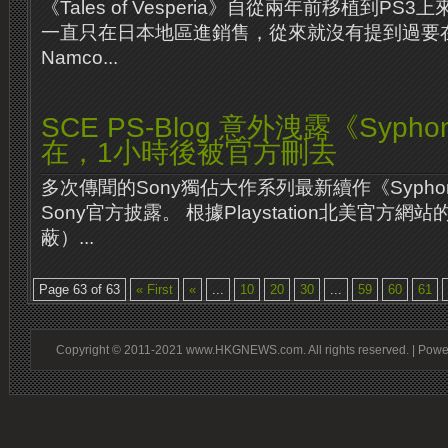
《Tales of Vesperia》自從兩年前移植到PS3上
一直只在日本地區進銷售，從來就沒有提​​到過
Namco...
SCE PS-Blog 意外洩露《Syphon 
在，1小時後被官方刪去
多次傳聞的Sony獨佔大作系列最新續作《Syphon F
Sony官方披露。 根據Playstation北美官方
蔽）...
Page 63 of 63
« First
«
...
10
20
30
...
59
60
61
Copyright © 2011-2021 www.HKGNEWS.com. All rights reserved. | Pow