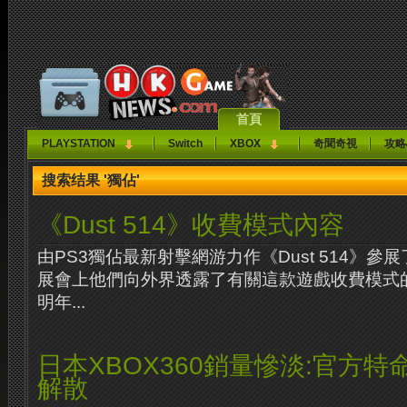
首頁
PLAYSTATION
Switch
XBOX
奇聞奇視
攻略
搜索结果 '獨佔'
《Dust 514》收費模式內容
由PS3獨佔最新射擊網游力作《Dust 514》
展會上他們向外界透露了有關這款遊戲收費模式
明年...
日本XBOX360銷量慘淡:官方
解散