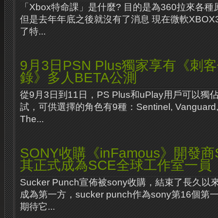
「Xbox特命課」是什麼? 目的是為360拉來各
但是去年年底之後就沒有了消息 現在微軟XBOX360
了特...
9月3日PSN Plus獨家享有《
錄》多人BETA公測
從9月3日到11日，PS Plus和uPlay用戶可以獨
試，可供選擇的角色有9種：Sentinel, Vanguard, Gua
The...
SONY收購《inFamous》開發商Su
其正式成為SCE全球工作室一員
Sucker Punch宣佈被sony收購，結束了長
成為第一方，sucker punch作為sony第16
期待它...