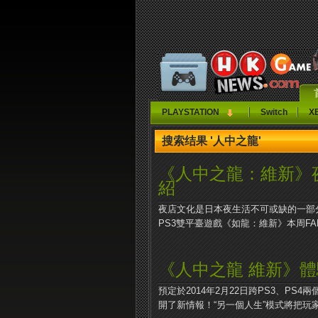
PLAYSTATION
Switch
X
搜索结果 '人中之龍'
《人中之龍：維新》
紹
夜店文化是日本夜生活不可或缺的一部
PS3雙平臺遊戲《如龍：維新》本周FAMI
《人中之龍 維新》
預定於2014年2月22日跨PS3、P
開了新情報！“另一個人生”模式將把玩家從