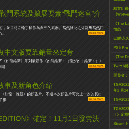
駭客組織公
戰鬥系統及擴展要素“戰鬥迷宮”介
《Wolve
《The L
術，並且將左輪手槍作為自己的武器。當然除此之外龍馬當然用
憤怒
..
E3將永
PS5 Pr
沒中文版要靠銷量來定奪
《The D
旗下《如龍維新》系列最新作《如龍維新！（龍が如く維新！）》
Twitc
是...
開發者：
故事及新角色介紹
TGA2023
年2 月1
展示了《如龍：維新》的預告片。不過本次預告片可比上一次的長出
TGA20
...
TGA2023
II 》定
 EDITION》確定！11月1日發賣決
Steam上