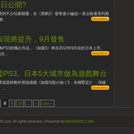
4日公開?
直受到不少玩家鍾愛，在《黑豹2》發售後小編也一直企盼著系列新
..
表現將提升，9月發售
作為PS3的獨占作品，《如龍5》將在2012年9月份於日本上市。
...
陸PS3。日本5大城市做為遊戲舞台
道題材動作冒險遊戲《如龍5(龍が如く5，名稱暫定)》​​，現確
..
8
9
10
...
»
Last »
om. All rights reserved. | Powered by
HKGNEWS.COM