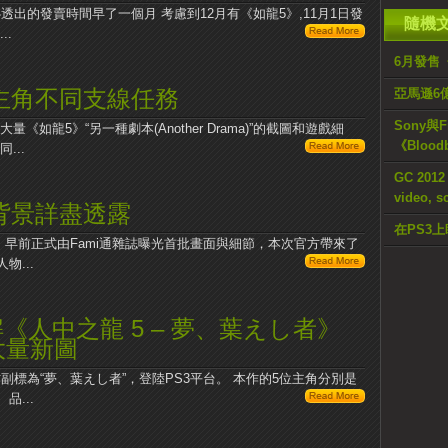
小心透出的發賣時間早了一個月 考慮到12月有《如龍5》,11月1日發
隨機
..
6月發售《
主角不同支線任務
亞馬遜6億
Sony與
大量《如龍5》“另一種劇本(Another Drama)”的截圖和遊戲細
《Blood
...
GC 20
video, s
背景詳盡透露
在PS3上
佈，早前正式由Fami通雜誌曝光首批畫面與細節，本次官方帶來了
...
詳解《人中之龍 5 – 夢、葉えし者》
大量新圖
副標為“夢、葉えし者”，登陸PS3平台。 本作的5位主角分別是
...