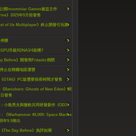
開Insomniac Games被盜文件
rine》2025年9月前發售
ast of Us Multiplayer》終止開發引玩家
久停辦
o GPU升級RDNA3/4架構?
ay Before》開發商Fntastic倒閉
h將停止在韓國地區運營
《GTA6》PC版需要很長時間才發售
《Banishers: Ghosts of New Eden》明
4 日發售
23 : 小島秀夫與微軟共同研發新作《OD》
 : 《Warhammer 40,000: Space Marine
檔明年9.9推出
《The Day Before》負評如潮