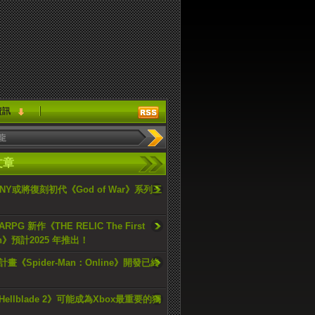
資訊
文章
ONY或將復刻初代《God of War》系列三
PG 新作《THE RELIC The First
an》預計2025 年推出！
畫《Spider-Man：Online》開發已終
ellblade 2》可能成為Xbox最重要的獨