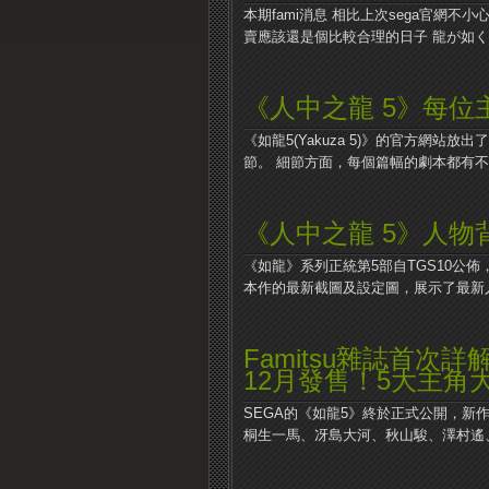
本期fami消息 相比上次sega官網不
賣應該還是個比較合理的日子 龍が如く.
《人中之龍 5》每位
《如龍5(Yakuza 5)》的官方網站放出了
節。 細節方面，每個篇幅的劇本都有不同
《人中之龍 5》人物
《如龍》系列正統第5部自TGS10公
本作的最新截圖及設定圖，展示了最新人物
Famitsu雜誌首次
12月發售！5大主角
SEGA的《如龍5》終於正式公開，新作
桐生一馬、冴島大河、秋山駿、澤村遙、品