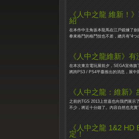
《人中之龍 維新！》
紹
在本作中主角坂本龍馬在江戶鍛煉了劍
拳來格鬥的格鬥技也不差，總共有“4つの.
《人中之龍維新》有
在本次東京電玩展前夕，SEGA宣佈
將跨PS3 / PS4平臺推出的消息，展中則
《人中之龍：維新》
之前的TGS 2013上世嘉也向我們
不少，將近十分鐘了。內容自然也充實了很
《人中之龍 1&2 HD
定！