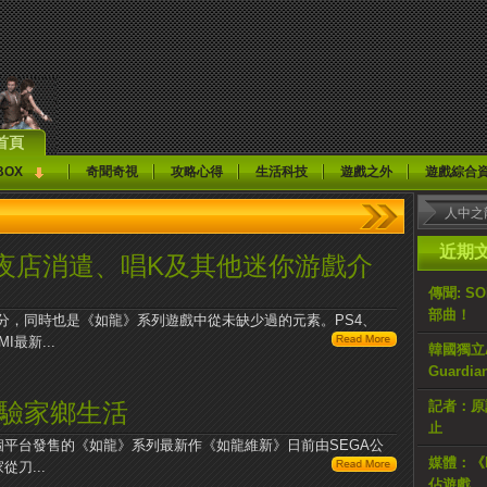
首頁
BOX
奇聞奇視
攻略心得
生活科技
遊戲之外
遊戲綜合
近期
夜店消遣、唱K及其他迷你游戲介
傳聞: S
部曲！
分，同時也是《如龍》系列遊戲中從未缺少過的元素。PS4、
最新...
韓國獨立AR
Guardi
體驗家鄉生活
記者：原計
止
S4兩個平台發售的《如龍》系列最新作《如龍維新》日前由SEGA公
媒體：《H
刀...
佔遊戲