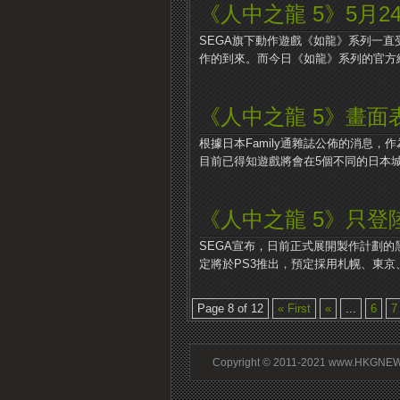
《人中之龍 5》5月2
SEGA旗下動作遊戲《如龍》系列一
作的到來。而今日《如龍》系列的官方網.
《人中之龍 5》畫面
根據日本Family通雜誌公佈的消息，
目前已得知遊戲將會在5個不同的日本城市
《人中之龍 5》只登
SEGA宣布，日前正式展開製作計劃的黑
定將於PS3推出，預定採用札幌、東京、.
Page 8 of 12
« First
«
...
6
7
Copyright © 2011-2021 www.HKGNEWS.c