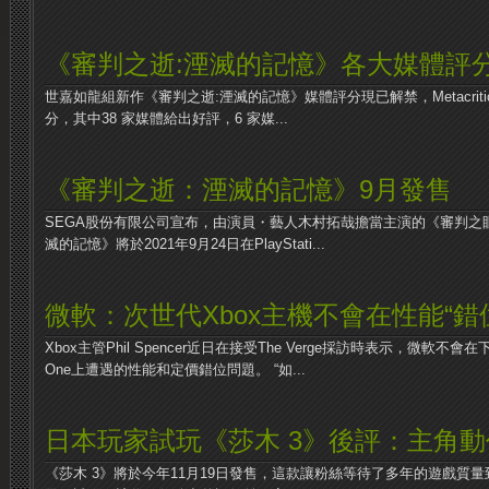
《審判之逝:湮滅的記憶》各大媒體評
世嘉如龍組新作《審判之逝:湮滅的記憶》媒體評分現已解禁，Metacritic
分，其中38 家媒體給出好評，6 家媒...
《審判之逝：湮滅的記憶》9月發售
SEGA股份有限公司宣布，由演員・藝人木村拓哉擔當主演的《審判之
滅的記憶》將於2021年9月24日在PlayStati...
微軟：次世代Xbox主機不會在性能“錯
Xbox主管Phil Spencer近日在接受The Verge採訪時表示，微軟不會
One上遭遇的性能和定價錯位問題。 “如...
日本玩家試玩《莎木 3》後評：主角
《莎木 3》將於今年11月19日發售，這款讓粉絲等待了多年的遊戲質