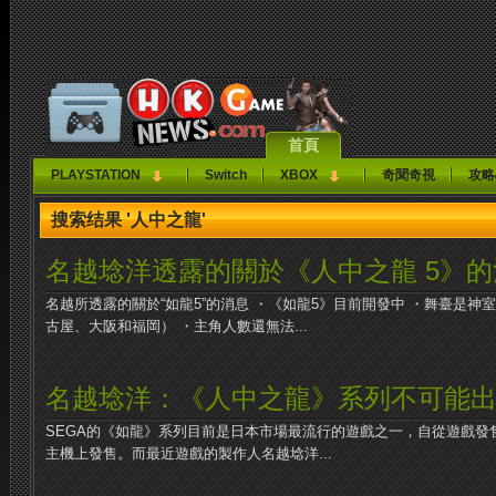
首頁
PLAYSTATION
Switch
XBOX
奇聞奇視
攻略
搜索结果 '人中之龍'
名越埝洋透露的關於《人中之龍 5》的
名越所透露的關於“如龍5”的消息 ・《如龍5》目前開發中 ・舞臺是神
古屋、大阪和福岡） ・主角人數還無法...
名越埝洋：《人中之龍》系列不可能出現在
SEGA的《如龍》系列目前是日本市場最流行的遊戲之一，自從遊戲發
主機上發售。而最近遊戲的製作人名越埝洋...