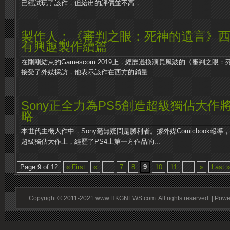
已經試玩了該作，但給出的評價並不高，...
製作人：《審判之眼：死神的遺言》
有興趣製作續篇
在剛剛結束的Gamescom 2019上，經歷過換演員風波的《審判之眼
接受了外媒採訪，他表示該作在西方的銷量...
Sony正全力為PS5創造超級獨佔大作
略
本世代主機大作中，Sony毫無疑問是勝利者。據外媒Comicbook報導，
超級獨佔大作上，經歷了PS4上第一方作品的...
Page 9 of 12
« First
«
...
7
8
9
10
11
...
»
Last »
Copyright © 2011-2021 www.HKGNEWS.com. All rights reserved. | Pow