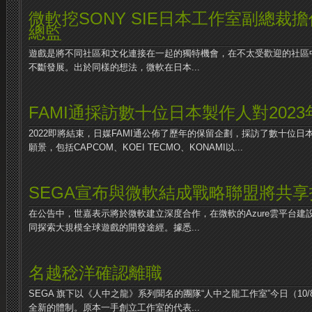
微軟挖SONY SIE日本工作室副總裁
總監
遊戲是將不同社區和文化連接在一起的獨特機會，在不太受歡迎的社區
不斷發展。出於同樣的想法，微軟在日本...
FAMI通採訪數十位日本製作人對202
2022即將結束，日媒FAMI通公佈了歷年的保留企劃，採訪了數十位日本
願景，包括CAPCOM、KOEI TECMO、KONAMI以...
SEGA宣布與微軟結成戰略聯盟將共享
在公告中，世嘉表示將於微軟建立深度合作，在微軟的Azure雲平台
同探索大規模全球遊戲的開發途經。據悉...
名越稔洋確認離職
SEGA 旗下以《人中之龍》系列聞名的團隊“人中之龍工作室”今日（10
全新的體制。原本一手創立工作室的代表...