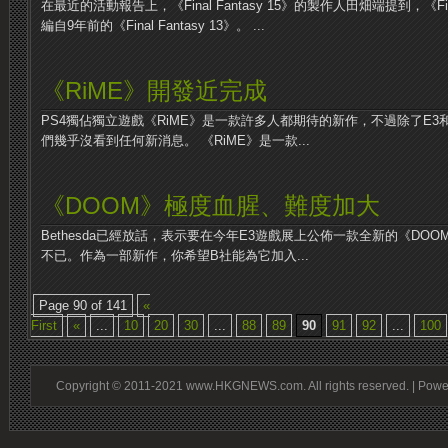
在最近的活動報告上，《Final Fantasy 15》的製作人田畑端提到，《Fina
編自9年前的《Final Fantasy 13》。 ...
《RiME》開發近完成
PS4獨佔獨立遊戲《RiME》是一款許多人都期待的新作，不過除了E
們幾乎沒看到任何新消息。 《RiME》是一款...
《DOOM》極度血腥、難度加大
Bethesda已經放話，表示要在今年E3遊戲展上公佈一款全新的《DO
不已。作為一部新作，你希望B社能為它加入...
Page 90 of 141
«
First
«
...
10
20
30
...
88
89
90
91
92
...
100
Copyright © 2011-2021 www.HKGNEWS.com. All rights reserved. | Pow