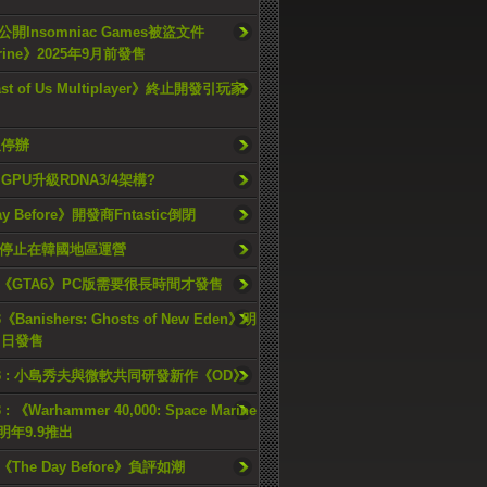
開Insomniac Games被盜文件
rine》2025年9月前發售
ast of Us Multiplayer》終止開發引玩家
久停辦
o GPU升級RDNA3/4架構?
ay Before》開發商Fntastic倒閉
h將停止在韓國地區運營
《GTA6》PC版需要很長時間才發售
《Banishers: Ghosts of New Eden》明
4 日發售
23 : 小島秀夫與微軟共同研發新作《OD》
 : 《Warhammer 40,000: Space Marine
檔明年9.9推出
《The Day Before》負評如潮