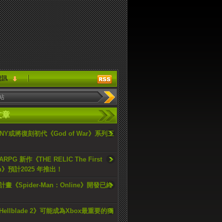
資訊
文章
ONY或將復刻初代《God of War》系列三
PG 新作《THE RELIC The First
an》預計2025 年推出！
畫《Spider-Man：Online》開發已終
ellblade 2》可能成為Xbox最重要的獨