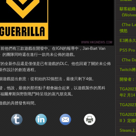
駭客組織公
《Wolve
《The L
憤怒
E3將永
前他們有三款遊戲在開發中。在IGN的報導中，Jan-Bart Van
PS5 Pr
Zone》的團隊同時還在進行一款尚未公佈的遊戲。
《The D
Zone”的全新作品還是僅僅是已有遊戲的DLC。他也回避了關於未公佈
新作設計的創造過程。
Twitc
個遊戲提出創意：從初始的32個想法，最後只剩下4個。
開發者：
發，他說，最後的那些點子都會融合起來，以遊戲製作的黑科
TGA2023
•福爾摩斯與野獸戰鬥時呈現的蒸汽朋克風。
年2 月1
遊戲的具體發售時間。
TGA20
TGA2023
II 》定
Steam上