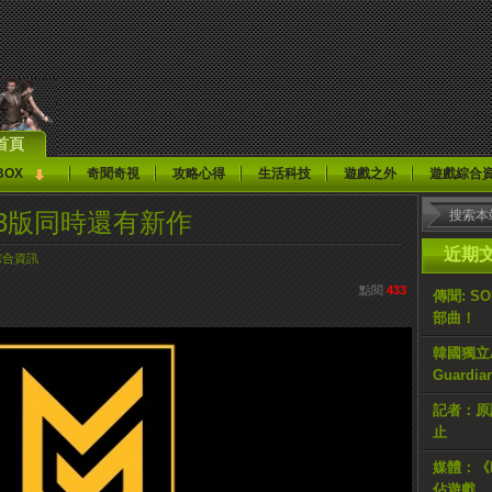
首頁
BOX
奇聞奇視
攻略心得
生活科技
遊戲之外
遊戲綜合
/PS3版同時還有新作
近期
綜合資訊
點閱
433
傳聞: S
部曲！
韓國獨立AR
Guardi
記者：原計
止
媒體：《H
佔遊戲