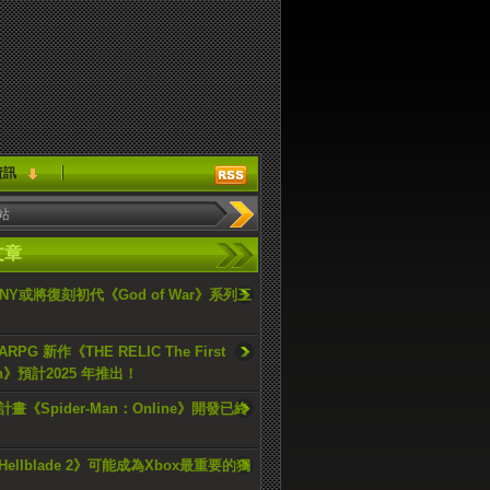
資訊
文章
ONY或將復刻初代《God of War》系列三
PG 新作《THE RELIC The First
an》預計2025 年推出！
畫《Spider-Man：Online》開發已終
ellblade 2》可能成為Xbox最重要的獨