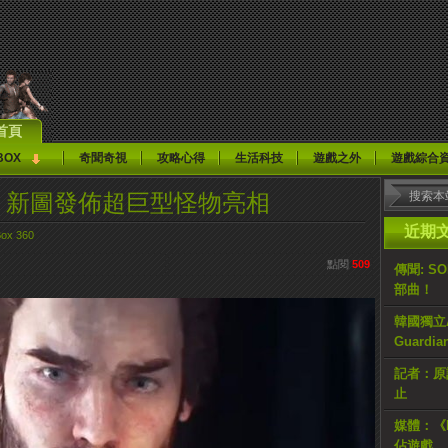
首頁
BOX
奇聞奇視
攻略心得
生活科技
遊戲之外
遊戲綜合
T 3》新圖發佈超巨型怪物亮相
近期
ox 360
點閱
509
傳聞: S
部曲！
韓國獨立AR
Guardi
記者：原計
止
媒體：《H
佔遊戲