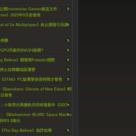
開Insomniac Games被盜文件
rine》2025年9月前發售
ast of Us Multiplayer》終止開發引玩家
久停辦
o GPU升級RDNA3/4架構?
ay Before》開發商Fntastic倒閉
h將停止在韓國地區運營
《GTA6》PC版需要很長時間才發售
《Banishers: Ghosts of New Eden》明
4 日發售
23 : 小島秀夫與微軟共同研發新作《OD》
 : 《Warhammer 40,000: Space Marine
檔明年9.9推出
《The Day Before》負評如潮