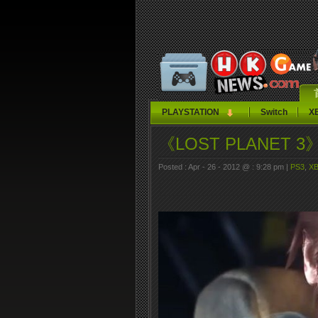
PLAYSTATION
Switch
X
《LOST PLANE
Posted : Apr - 26 - 2012 @ : 9:28 pm |
PS3
,
XB