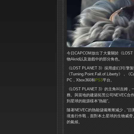
今日CAPCOM放出了大量關於《LOS
物Akrid以及遊戲中的部分角色。
《LOST PLANET 3》採用虛幻3引擎製
《Turning.Point.Fall.of.Liberty》，《C
PC，Xbox360和
PS3
平台。
《LOST PLANET 3》的主角叫吉
務。
與當地的建築拓荒公司NEVEC
到星球的能源樣本“熱能”。
隨著NEVEC的熱能儲備漸漸減少，“
境進行作戰，面對本土星球的生物威脅
的氣候。