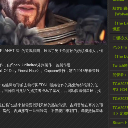
駭客組織公
《Wolve
《The L
憤怒
E3將永
PS5 Pr
T PLANET 3》的遊戲截圖，展示了男主角駕駛的鑽頭機器人，怪
《The D
作，由Spark Unlimited外判製作，曾製作過
Twitc
all Of Duty Finest Hour》。
Capcom發行，將在2013年春登錄
開發者：
TGA2023
姆，一名離開地球前去執行與EDNIII組織合作的雖危險卻很賺的任
年2 月1
合作，吉姆與日冕站的拓荒者成為了基友，共同勘探這個星球，找
TGA20
日冕任務”也越來越需要找到天然的熱能能源。
吉姆冒險在寒冷的環
TGA2023
。
當然，吉姆擁有一系列裝備，不僅能用來戰鬥，還能抵抗星球
II 》定
Steam上