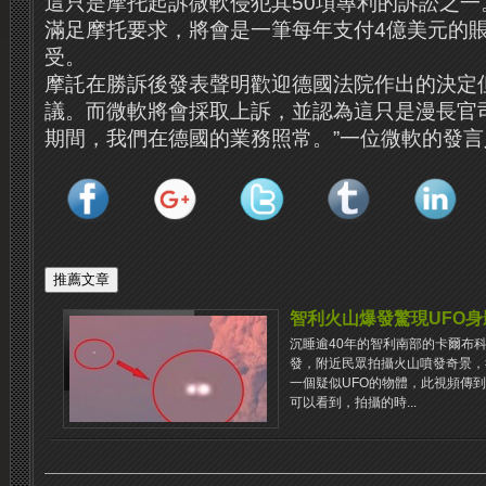
這只是摩托起訴微軟侵犯其50項專利的訴訟之一
滿足摩托要求，將會是一筆每年支付4億美元的
受。
摩託在勝訴後發表聲明歡迎德國法院作出的決定
議。而微軟將會採取上訴，並認為這只是漫長官
期間，我們在德國的業務照常。”一位微軟的發言
智利火山爆發驚現UFO身
沉睡逾40年的智利南部的卡爾布科山
發，附近民眾拍攝火山噴發奇景，
一個疑似UFO的物體，此視頻傳
可以看到，拍攝的時...