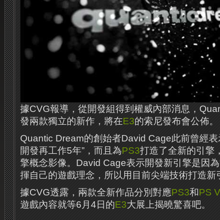
據CVG報導，從開發組得到權威內部消息，Quanti
發兩款獨立的新作，將在
E3
的索尼發布會公佈。
Quantic Dream的創始者David Cage此前曾經
開發再工作5年”，而且為
PS3
打造了全新的引擎
擎概念影像。David Cage表示開發新引擎是因
揮自己的遊戲理念，所以用目前尖端技術打造新
據CVG透露，兩款全新作品分別對應
PS3
和
PS V
遊戲內容就等6月4日的
E3
大展上揭曉驚喜吧。