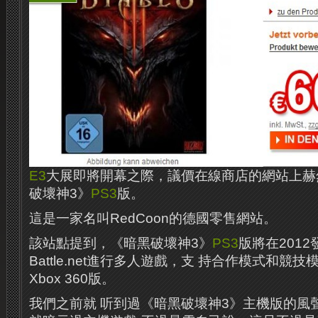
E3
大展即將開幕之際，議價在線商店的網站上赫然出現
破壞神3》
PS3
版。
這是一家名叫RedCoon的德國零售網站。
該站點提到，《暗黑破壞神3》
PS3
版將在201
Battle.net進行多人遊戲，支 ​​持合作模式和
Xbox 360版。
我們之前就 ​​听到過《暗黑破壞神3》主機版的