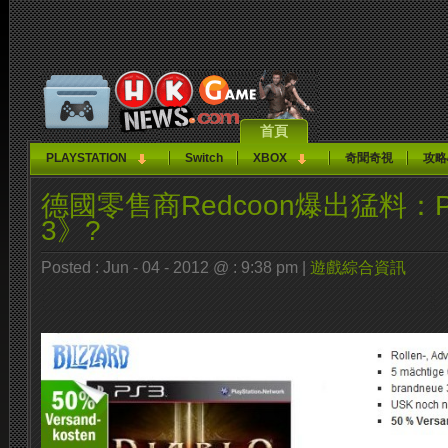
首頁
PLAYSTATION
Switch
XBOX
奇聞奇視
攻略
德國零售商Redcoon爆出猛料：PS
3》?
Posted : Jun - 04 - 2012 @ : 9:38 pm |
遊戲綜合資訊