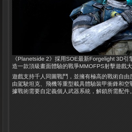
《Planetside 2》採用SOE最新Forgelight
造一款頂級畫面體驗的戰爭MMOFPS射擊遊戲
遊戲支持千人同圖戰鬥，並擁有極高的戰術自由
由駕駛坦克、飛機等重型載具體驗裝甲衝鋒和空
據戰術需要自定義個人武器系統，解鎖所需配件