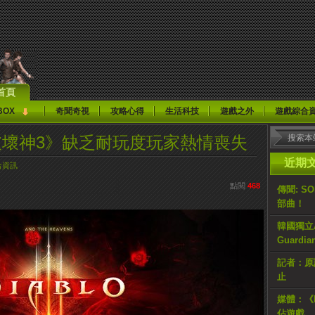
首頁
BOX
奇聞奇視
攻略心得
生活科技
遊戲之外
遊戲綜合
暗黑破壞神3》缺乏耐玩度玩家熱情喪失
近期
合資訊
點閱
468
傳聞: S
部曲！
韓國獨立AR
Guardi
記者：原計
止
媒體：《H
佔遊戲