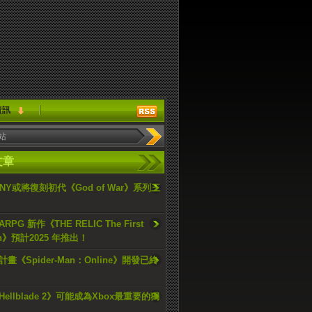
資訊
文章
ONY或將復刻初代《God of War》系列三
PG 新作《THE RELIC The First
an》預計2025 年推出！
畫《Spider-Man：Online》開發已終
ellblade 2》可能成為Xbox最重要的獨