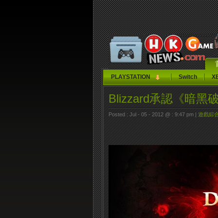
PLAYSTATION
Switch
X
Blizzard承認《
Posted : Jul - 05 - 2012 @ : 9:47 pm |
遊戲綜