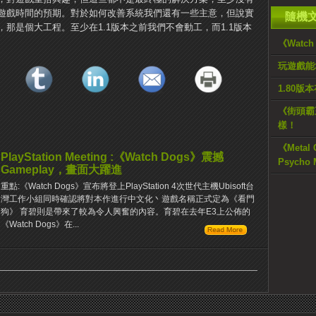
遊戲時間的預期。對於如何改善系統我們還有一些主意，但說實
隨機
那是個大工程。至少在1.1版本之前我們不會動工，而1.1版本
《Watc
玩遊戲能
1.80版
《街頭霸
樣！
《Metal 
PlayStation Meeting :《Watch Dogs》震撼
Psycho
Gameplay，畫面大躍進
重點:《Watch Dogs》宣布將登上PlayStation 4次世代主機Ubisoft台
灣工作小組同時確認將對本作進行中文化丶遊戲名稱正式定為《看門
狗》 育碧則是帶來了較為令人興奮的內容。育碧在去年E3上公佈的
《Watch Dogs》在...