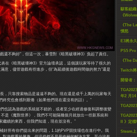
駭客組織公
《Wolve
《The L
憤怒
E3將永
PS5 Pr
戲還不夠好”，但這一次，暴雪對《暗黑破壞神3》負起了責任。
《The D
rd代表在《暗黑破壞神3》官方論壇承認，這個讓玩家等待了很久的
讓人滿意，儘管遊戲有些進步，但“為延續後遊戲時間做的努力”還是
Twitc
開發者：
TGA2023
較長，只靠搜索物品是遠遠不夠的。現在還是成千上萬的玩家每天
年2 月1
們終究也會感到厭倦（如果他們現在還沒有的話）。”
TGA20
我們也認為遊戲的系統挺不錯的，或者至少在經過修復和調整後變
》不是《魔獸世界》，我們不可能隔幾個月就放出一些新系統和
TGA2023
家繼續的東西，但我們知道，現在並沒有。”
II 》定
修補好所有你們提出來的問題，1.1的PVP競技場也在進行中。我
Steam上
，對遊戲重拾興趣，但這些都不是最終極的解決方案，至少沒有