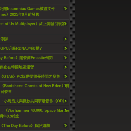
開Insomniac Games被盜文件
rine》2025年9月前發售
ast of Us Multiplayer》終止開發引玩家
久停辦
o GPU升級RDNA3/4架構?
ay Before》開發商Fntastic倒閉
h將停止在韓國地區運營
《GTA6》PC版需要很長時間才發售
《Banishers: Ghosts of New Eden》明
4 日發售
23 : 小島秀夫與微軟共同研發新作《OD》
 : 《Warhammer 40,000: Space Marine
檔明年9.9推出
《The Day Before》負評如潮