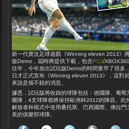
新一代實況足球遊戲《Winning eleven 201
版Demo，屆時將提供下載，包含
PS3
/XBOX3
往年，今年放出試玩版Demo的時間要早了很多，畢竟
日才正式宣布《Winning eleven 2013》，這
來說是個不錯的消息。
據悉，試玩版將收錄的球隊包括：德國隊、葡萄
蘭隊，4支球隊都將保持歐洲杯2012的陣容。
解放者杯模式中使用桑托斯、巴西國際、佛拉門
美的俱樂部球隊。