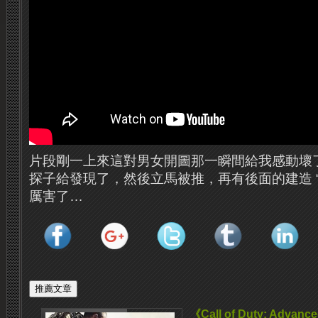
片段剛一上來這對男女開圖那一瞬間給我感動壞
探子給發現了，然後立馬被推，再有後面的建造 
厲害了…
《Call of Duty: Adva