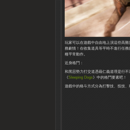
玩家可以在遊戲中自由地上演這些高難
務劇情！在收集道具等平時不進行任務
種平常動作。
近身格鬥：
和黑惡勢力打交道憑藉仁義道理是行不
《
Sleeping Dogs
》中的格鬥要素吧！
遊戲中的格斗方式分為打擊技、投技、