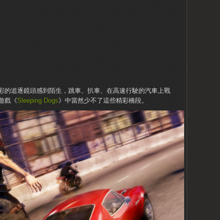
彩的追逐鏡頭感到陌生，跳車、扒車、在高速行駛的汽車上戰
遊戲《
Sleeping Dogs
》中當然少不了這些精彩橋段。