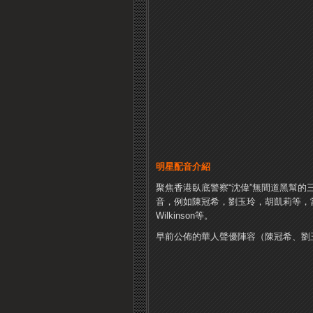
明星配音介紹
聚焦香港臥底警察“沈偉”無間道黑幫
音，例如陳冠希，劉玉玲，胡凱莉等，當然
Wilkinson等。
早前公佈的華人聲優陣容（陳冠希、劉