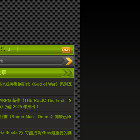
資訊
文章
ONY或將復刻初代《God of War》系列三
PG 新作《THE RELIC The First
an》預計2025 年推出！
畫《Spider-Man：Online》開發已終
ellblade 2》可能成為Xbox最重要的獨