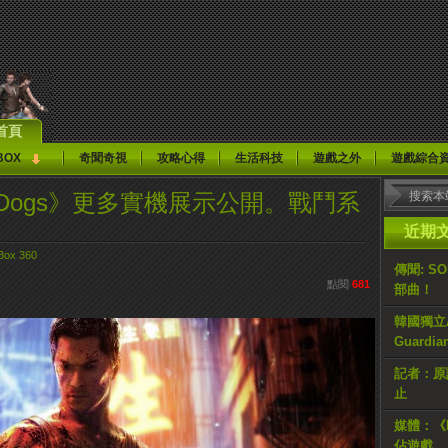
首頁
BOX
奇聞奇視
攻略心得
生活科技
遊戲之外
遊戲綜合
ng Dogs》更多實機展示公開。戰鬥系
近期
Box 360
傳聞: S
點閱
681
部曲！
韓國獨立AR
Guardi
記者：原計
止
媒體：《H
佔遊戲