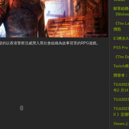
駭客組織公
《Wolve
《The L
憤怒
E3將永
nix開發的以香港警察沈威潛入黑社會組織為故事背景的RPG遊戲。
PS5 Pr
《The D
Twitc
開發者：
TGA2023
年2 月1
TGA20
TGA2023
II 》定
Steam上