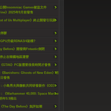
開Insomniac Games被盜文件
rine》2025年9月前發售
ast of Us Multiplayer》終止開發引玩家
久停辦
o GPU升級RDNA3/4架構?
ay Before》開發商Fntastic倒閉
h將停止在韓國地區運營
《GTA6》PC版需要很長時間才發售
《Banishers: Ghosts of New Eden》明
4 日發售
23 : 小島秀夫與微軟共同研發新作《OD》
 : 《Warhammer 40,000: Space Marine
檔明年9.9推出
《The Day Before》負評如潮