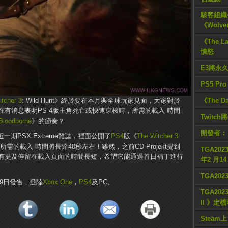
駭客組織公
《Wolve
《The L
憤怒
E3將永
PS5 Pr
tcher 3
: Wild Hunt》終於要在本月與全球玩家見面，大家對於
《The D
消息表明PS 4版主角死亡或快速穿梭時，所需的載入 ​​時間
Twitc
Bloodborne
》的節奏？
開發者：
最近一期PSX Extreme雜誌，裡面公開了
PS4
版《
The Witcher 3
:
所需的載入 ​​時間將長達40秒左右！雖然，之前CD Projekt提到
TGA2023
有提及停留在載入頁面的時間長短，希望它能通過首日補丁進行
年2 月1
TGA20
5月19日發售，登陸
Xbox One
，
PS4
及PC。
TGA2023
II 》定
Steam上