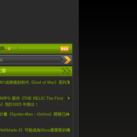
資訊
文章
ONY或將復刻初代《God of War》系列三
PG 新作《THE RELIC The First
an》預計2025 年推出！
畫《Spider-Man：Online》開發已終
ellblade 2》可能成為Xbox最重要的獨