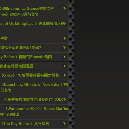
開Insomniac Games被盜文件
rine》2025年9月前發售
ast of Us Multiplayer》終止開發引玩家
久停辦
o GPU升級RDNA3/4架構?
ay Before》開發商Fntastic倒閉
h將停止在韓國地區運營
《GTA6》PC版需要很長時間才發售
《Banishers: Ghosts of New Eden》明
4 日發售
23 : 小島秀夫與微軟共同研發新作《OD》
 : 《Warhammer 40,000: Space Marine
檔明年9.9推出
《The Day Before》負評如潮