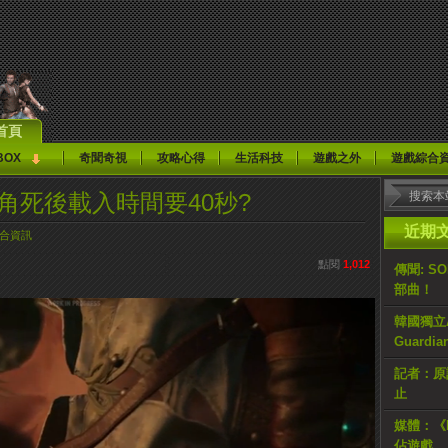
首頁
BOX
奇聞奇視
攻略心得
生活科技
遊戲之外
遊戲綜合
3》主角死後載入時間要40秒?
近期
合資訊
點閱
1,012
傳聞: S
部曲！
韓國獨立AR
Guardi
記者：原計
止
媒體：《H
佔遊戲