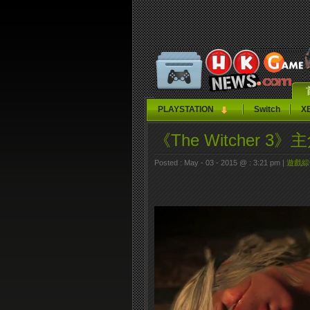
PLAYSTATION
Switch
X
《The Witcher 
Posted : May - 03 - 2015 @ : 3:21 pm |
遊戲綜