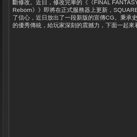
斷修改。近日，修改完畢的《《FINAL FANTASY XI
Reborn》》即將在正式服務器上更新，SQUARE
了信心，近日放出了一段新版的宣傳CG。秉承史
的優秀傳統，給玩家深刻的震撼力，下面一起來