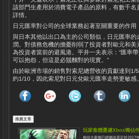
該部門生產用於消費電子產品的原料，有數千名
詳情。
日元匯率對公司的全球業務起著至關重要的作用
與日本其他以出口為主的公司類似，日元匯率的
潤。對債務危機的擔憂削弱了投資者對歐元和美
為投資者當前的避風港。平井一夫表示：“匯率
可以抱怨，但這是必鬚麵對的現實。”
由於歐洲市場的銷售對索尼總營收的貢獻達到1/
約1/10，因此索尼對日元兌歐元匯率走勢更敏感
玩家集體憂慮Xbox獨佔
相信大家都已經聽說原定於201