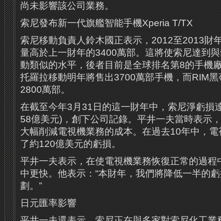
尚未影響該公司業務。
索尼發布新一代旗艦智能手機Xperia T/TX
索尼移動負責人鈴木國正表示，2012至2013
量高於上一財年的3400萬部。這將使索尼達到
動類似的水平，後者目前是全球排名第8的手機
托羅拉移動明年將售出3700萬部手機，而RIM
2800萬部。
在截至今年3月31日的這一財年中，索尼淨虧損達
58億美元)，創下公司記錄。平井一夫當時表示
大幅削減電視機業務的成本。在過去10年中，電
了約120億美元的虧損。
平井一夫表示，在使電視機業務恢復正常的過程
中更快。他表示：“本財年，我們將降低一半的
劃。”
日元匯率影響
平井一夫還表示，索尼正在與多家對索尼化工業