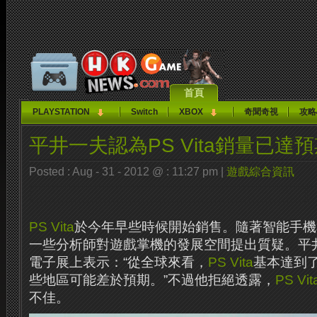
首頁
PLAYSTATION
Switch
XBOX
奇聞奇視
攻略
平井一夫認為PS Vita銷量已達
Posted : Aug - 31 - 2012 @ : 11:27 pm |
遊戲綜合資訊
PS Vita
於今年早些時候開始銷售。隨著智能手機
一些分析師對遊戲掌機的發展空間提出質疑。平井
電子展上表示：“從全球來看，
PS Vita
基本達到
些地區可能差於預期。”不過他拒絕透露，
PS Vit
不佳。