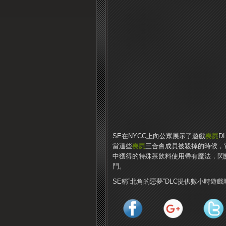
SE在NYCC上向公眾展示了遊戲
喪屍
D
當這些
喪屍
三合會成員被殺掉的時候，它們
中獲得的特殊茶飲料使用帶有魔法，閃
鬥。
SE稱”北角的惡夢”DLC提供數小時遊戲