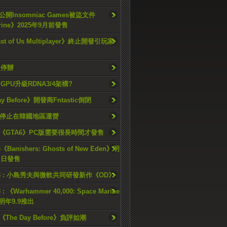
開Insomniac Games被盜文件
rine》2025年9月前發售
ast of Us Multiplayer》終止開發引玩家
久停辦
o GPU升級RDNA3/4架構?
ay Before》開發商Fntastic倒閉
h將停止在韓國地區運營
《GTA6》PC版需要很長時間才發售
《Banishers: Ghosts of New Eden》明
4 日發售
23 : 小島秀夫與微軟共同研發新作《OD》
 : 《Warhammer 40,000: Space Marine
檔明年9.9推出
《The Day Before》負評如潮