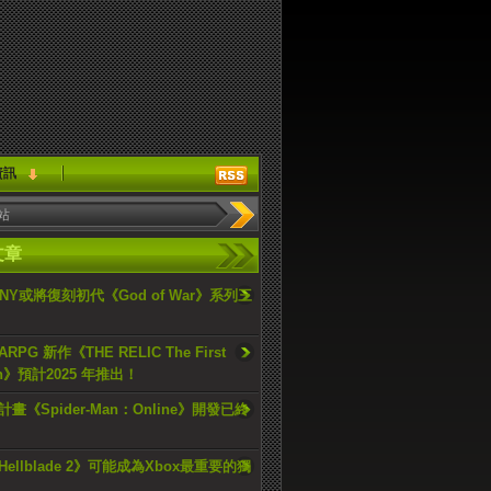
資訊
文章
ONY或將復刻初代《God of War》系列三
PG 新作《THE RELIC The First
an》預計2025 年推出！
畫《Spider-Man：Online》開發已終
ellblade 2》可能成為Xbox最重要的獨