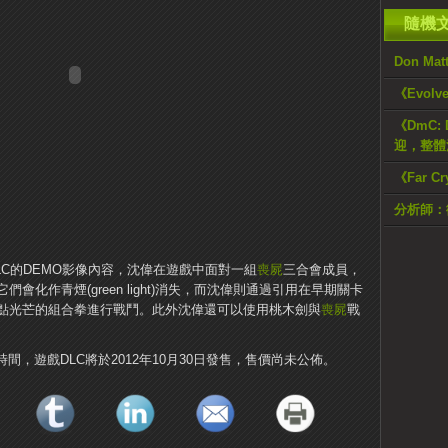
隨機
Don Ma
《Evol
《DmC:
迎，整體
《Far C
分析師：
LC的DEMO影像內容，沈偉在遊戲中面對一組
喪屍
三合會成員，
會化作青煙(green light)消失，而沈偉則通過引用在早期關卡
點光芒的組合拳進行戰鬥。此外沈偉還可以使用桃木劍與
喪屍
戰
時間，遊戲DLC將於2012年10月30日發售，售價尚未公佈。