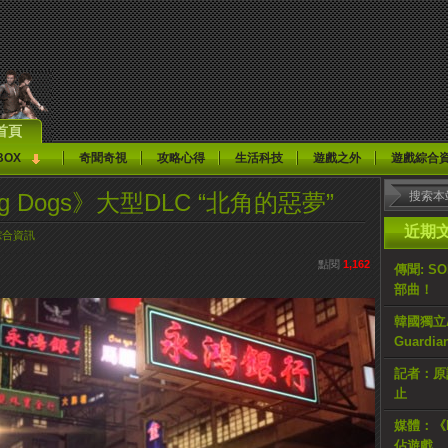
首頁
BOX
奇聞奇視
攻略心得
生活科技
遊戲之外
遊戲綜合
g Dogs》大型DLC “北角的惡夢”
近期
綜合資訊
點閱
1,162
傳聞: S
部曲！
韓國獨立AR
Guardi
記者：原計
止
媒體：《H
佔遊戲