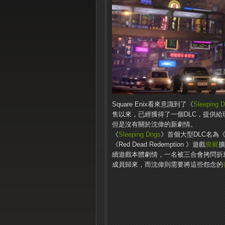
Square Enix看來意識到了《
Sleeping 
售以來，已經獲得了一個DLC，提供
但是沒有關於沈偉的新劇情。
《
Sleeping Dogs
》首個大型DLC名為《北角的
《Red Dead Redemption 》遊戲
喪屍
擴
續遊戲本體劇情，一名被三合會拷問折
成員歸來，而沈偉則需要將這些怨念的