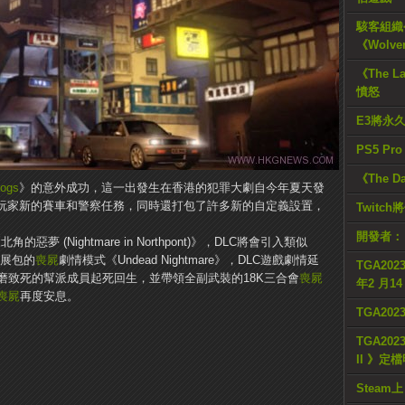
駭客組織公
《Wolve
《The L
憤怒
E3將永
PS5 Pr
《The D
Dogs
》的意外成功，這一出發生在香港的犯罪大劇自今年夏天發
給玩家新的賽車和警察任務，同時還打包了許多新的自定義設置，
Twitc
開發者：
惡夢 (Nightmare in Northpont)》，DLC將會引入類似
展包的
喪屍
劇情模式《Undead Nightmare》，DLC遊戲劇情延
TGA2023
磨致死的幫派成員起死回生，並帶領全副武裝的18K三合會
喪屍
年2 月1
喪屍
再度安息。
TGA20
TGA2023
II 》定
Steam上