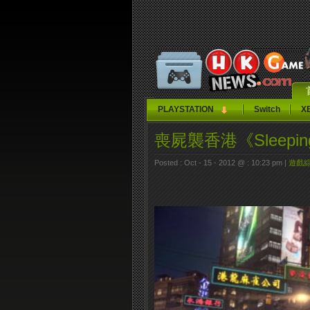
PLAYSTATION
Switch
X
喪屍襲香港《Sleepin
Posted : Oct - 15 - 2012 @ : 10:23 pm |
遊戲