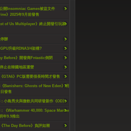
開Insomniac Games被盜文件
rine》2025年9月前發售
ast of Us Multiplayer》終止開發引玩家
久停辦
o GPU升級RDNA3/4架構?
ay Before》開發商Fntastic倒閉
h將停止在韓國地區運營
《GTA6》PC版需要很長時間才發售
《Banishers: Ghosts of New Eden》明
4 日發售
23 : 小島秀夫與微軟共同研發新作《OD》
 : 《Warhammer 40,000: Space Marine
檔明年9.9推出
《The Day Before》負評如潮