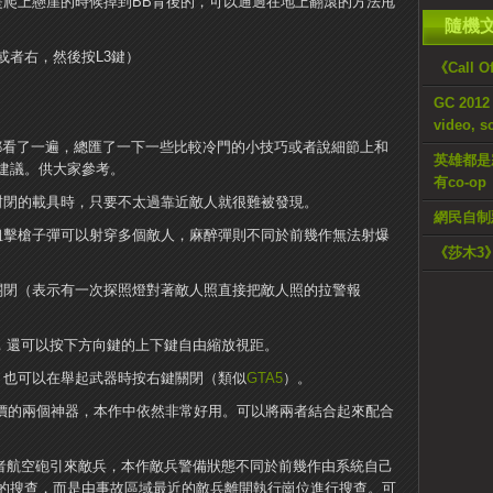
是爬上懸崖的時候掉到BB背後的，可以通過在地上翻滾的方法甩
隨機
或者右，然後按L3鍵）
《Call 
GC 20
video, s
巧都看了一遍，總匯了一下一些比較冷門的小技巧或者說細節上和
英雄都是寂寞
建議。供大家參考。
有co-op
封閉的載具時，只要不太過靠近敵人就很難被發現。
網民自制
狙擊槍子彈可以射穿多個敵人，麻醉彈則不同於前幾作無法射爆
《莎木3
關閉（表示有一次探照燈對著敵人照直接把敵人照的拉警報
外，還可以按下方向鍵的上下鍵自由縮放視距。
，也可以在舉起武器時按右鍵關閉（類似
GTA5
）。
評價的兩個神器，本作中依然非常好用。可以將兩者結合起來配合
或者航空砲引來敵兵，本作敵兵警備狀態不同於前幾作由系統自己
的搜查，而是由事故區域最近的敵兵離開執行崗位進行搜查。可