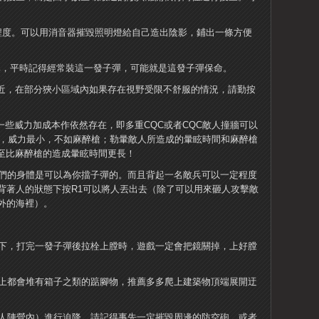
程度。可以用消音器摧毀照明燈給自己造出陰影，鋪出一條方便
裝彈，平時記得經常裝這一發子彈，可能就是這發子彈保命。
比較近，在部分狹小區域內如果存在視野受限不舒服的情況，請勤按
的一些威力加成本作依然存在，即多重CQC或者CQC敵人撞牆可以
人，威力最小，不如麻醉槍；勒暈敵人所造成的暈眩時間和麻醉槍
甚至比麻醉槍的造成暈眩時間更長！
他們的身體是可以為你擋子彈的。而且背起一名敵兵可以一定程度
背著人的狀態下按R1可以將人丟出去（除了可以用來砸人攻擊敵
外的海裡）。
提下，打完一發子彈後拉栓上膛時，遊戲一定會把鏡關掉，上好膛
邊上都會堆有箱子之類的踮腳物，推薦多多爬上建築物頂端展開迂
敵人陣營內）進行迫降，請記得事先一定摧毀周邊的防空砲。或者