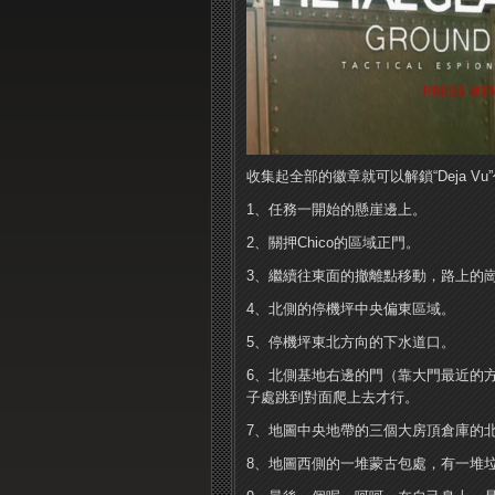
收集起全部的徽章就可以解鎖“Deja Vu
1、任務一開始的懸崖邊上。
2、關押Chico的區域正門。
3、繼續往東面的撤離點移動，路上的
4、北側的停機坪中央偏東區域。
5、停機坪東北方向的下水道口。
6、北側基地右邊的門（靠大門最近的
子處跳到對面爬上去才行。
7、地圖中央地帶的三個大房頂倉庫的
8、地圖西側的一堆蒙古包處，有一堆