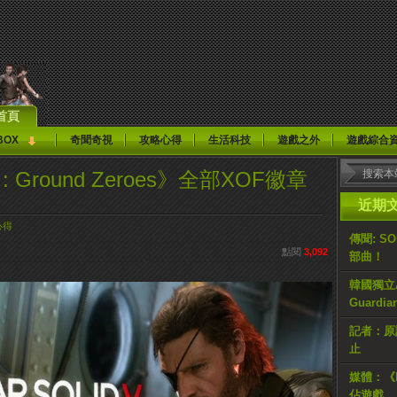
首頁
BOX
奇聞奇視
攻略心得
生活科技
遊戲之外
遊戲綜合
d 5 : Ground Zeroes》全部XOF徽章
近期
心得
傳聞: S
點閱
3,092
部曲！
韓國獨立AR
Guardi
記者：原計
止
媒體：《H
佔遊戲