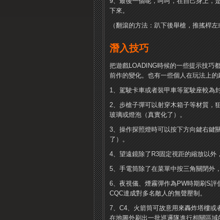
9、最後一個呢，呵呵，在自己身上，
下來。
（翻滾的方法：趴下後舉槍，推搖桿左
潛入技巧
把遊戲LOADING時候的一些提示技
前作的變化。也有一些個人在玩法上的
1、駕駛卡車或者裝甲車等駕駛座較為
2、步槍子彈可以射穿木箱子等材質，
玻璃或燈泡（真實化了）。
3、操作探照燈時可以按下方向鍵右鍵
了）。
4、望遠鏡除了R3固定視距的縮放以
5、手電筒除了在菜單中按三角關閉外
6、夜視儀、煙霧彈作為PW時期刷S
CQC達成對多名敵人的無聲壓制。
7、C4、火箭筒可故意用來轟炸塔樓
在地圖外刷出一批巡邏隊進行相關區域