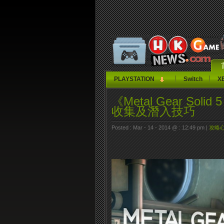
PLAYSTATION
Switch
X
《Metal Gear Soli
收集及潛入技巧
Posted : Mar - 14 - 2014 @ : 12:49 pm |
攻略