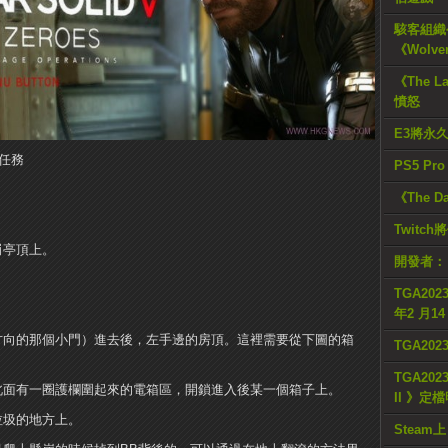
駭客組織公
《Wolve
《The L
憤怒
E3將永
”任務
PS5 Pr
《The D
Twitc
崗亭頂上。
開發者：
TGA2023
年2 月1
方向的那個小門）進去後，左手邊的房頂。這裡需要從下圖的箱
TGA20
TGA2023
北面有一圈護欄圍起來的電箱區，開鎖進入後某一個箱子上。
II 》定
垃圾的地方上。
Steam上