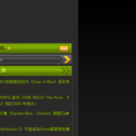
資訊
文章
ONY或將復刻初代《God of War》系列三
PG 新作《THE RELIC The First
an》預計2025 年推出！
畫《Spider-Man：Online》開發已終
ellblade 2》可能成為Xbox最重要的獨