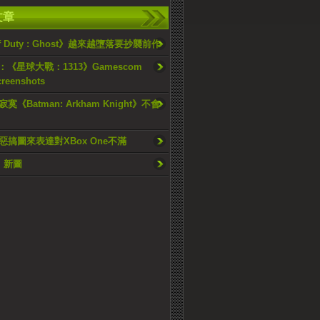
文章
Of Duty : Ghost》越來越墮落要抄襲前作
12：《星球大戰：1313》Gamescom
creenshots
《Batman: Arkham Knight》不會
惡搞圖來表達對XBox One不滿
》新圖