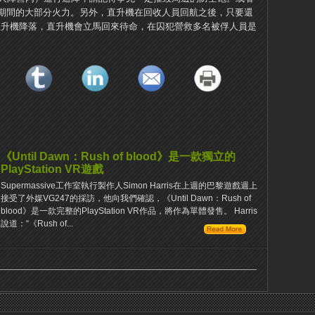
期間的大部分火力。另外，直升機在回收人員回航之後，只要還
呼叫直升機降落，直升機會立馬回來待命，在囚犯營救多名被俘人員是
《Until Dawn：Rush of blood》是一款獨立的
PlayStation VR遊戲
Supermassive工作室執行製作人Simon Harris在上週的巴黎遊戲週上
接受了外媒VG247的採訪，他向我們確認，《Until Dawn：Rush of
blood》是一款完整的PlayStation VR作品，將作為單體發售。 Harris
說道：“《Rush of...