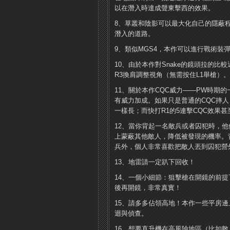
以在潛入時達成聲東擊西的效果。
8、草叢和陰影可以最大化自己的隱蔽
潛入的道路。
9、類似MGS4，本作可以進行戰術
10、由於本作對Snake的鏡頭拉的
R3換肩調整視角（無需按住L1舉槍）。
11、關於本作CQC威力——PW時期
有威力加成。如果只是普通的CQC摔
一樣長；而快打R1的5連擊CQC效果
12、當你背起一名敵兵或者囚犯時，
上蒙蔽其他敵人，降低被發現的機率。
兵外，個人非常喜歡把敵人丟到囚犯營
13、地雷請一定趴下回收！
14、一個小細節：狙擊槍在開鏡的前
後再開鏡，非常真實！
15、請多多佔領高地！本作一些平房
迴與偵查。
16、想要直升機在高風險地區（比如