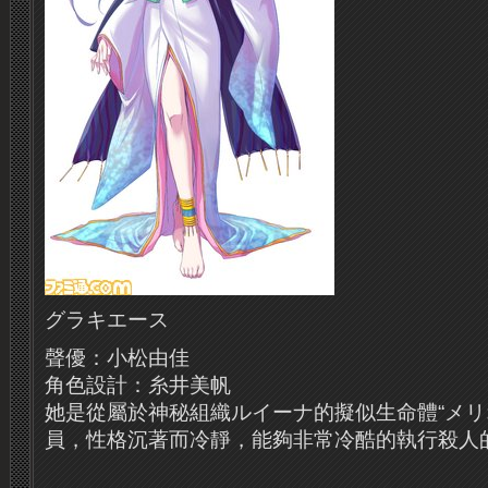
グラキエース
聲優：小松由佳
角色設計：糸井美帆
她是從屬於神秘組織ルイーナ的擬似生命體“メリ
員，性格沉著而冷靜，能夠非常冷酷的執行殺人