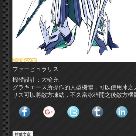
ファービュラリス
機體設計：大輪充
グラキエース所操作的人型機體，可以使用冰之
リス可以將敵方凍結，不久當冰碎開之後敵方機