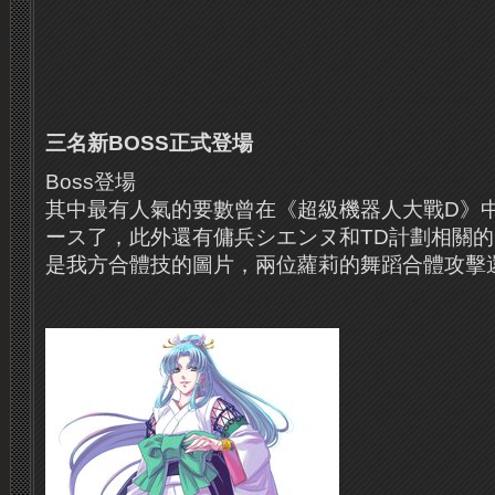
三名新BOSS正式登場
Boss登場
其中最有人氣的要數曾在《超級機器人大戰D》
ース了，此外還有傭兵シエンヌ和TD計劃相關的
是我方合體技的圖片，兩位蘿莉的舞蹈合體攻擊