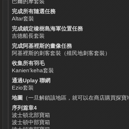
巴爾的摩套裝
完成所有隨選任務
Altar套裝
完成鎖定橡樹島海軍位置任務
吉德船長套裝
完成阿基裡斯的畫像任務
阿基裡斯的刺客套裝（殖民地刺客套裝）
收集所有羽毛
Kanien’keha套裝
通過
Uplay
聯網
Ezio套裝
地圖
（一旦解鎖該地區，就可以在商店購買探寶
序列篇章
4
波士頓北部寶箱
波士頓中部寶箱