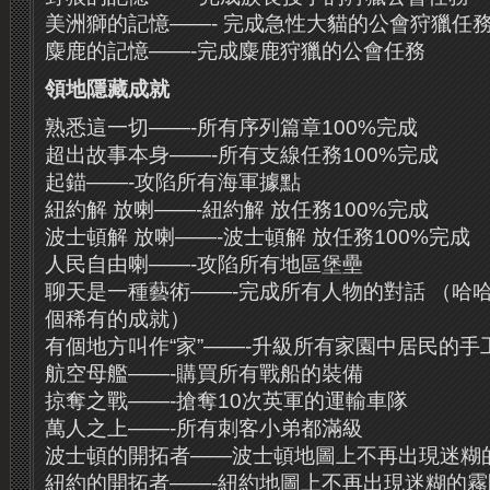
美洲獅的記憶——- 完成急性大貓的公會狩獵任
麋鹿的記憶——-完成麋鹿狩獵的公會任務
領地
隱藏
成就
熟悉這一切——-所有序列篇章100%完成
超出故事本身——-所有支線任務100%完成
起錨——-攻陷所有海軍據點
紐約解 放喇——-紐約解 放任務100%完成
波士頓解 放喇——-波士頓解 放任務100%完成
人民自由喇——-攻陷所有地區堡壘
聊天是一種藝術——-完成所有人物的對話 （哈
個稀有的成就）
有個地方叫作“家”——-升級所有家園中居民的手
航空母艦——-購買所有戰船的裝備
掠奪之戰——-搶奪10次英軍的運輸車隊
萬人之上——-所有刺客小弟都滿級
波士頓的開拓者——波士頓地圖上不再出現迷糊
紐約的開拓者——-紐約地圖上不再出現迷糊的霧