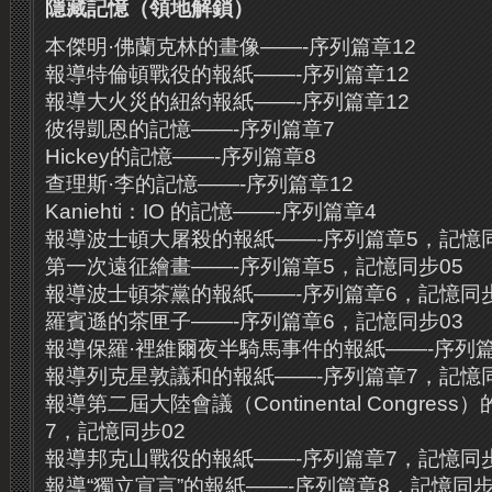
隱藏記憶（領地解鎖）
本傑明·佛蘭克林的畫像——-序列篇章12
報導特倫頓戰役的報紙——-序列篇章12
報導大火災的紐約報紙——-序列篇章12
彼得凱恩的記憶——-序列篇章7
Hickey的記憶——-序列篇章8
查理斯·李的記憶——-序列篇章12
Kaniehti：IO 的記憶——-序列篇章4
報導波士頓大屠殺的報紙——-序列篇章5，記憶同
第一次遠征繪畫——-序列篇章5，記憶同步05
報導波士頓茶黨的報紙——-序列篇章6，記憶同步
羅賓遜的茶匣子——-序列篇章6，記憶同步03
報導保羅·裡維爾夜半騎馬事件的報紙——-序列篇
報導列克星敦議和的報紙——-序列篇章7，記憶同
報導第二屆大陸會議（Continental Congres
7，記憶同步02
報導邦克山戰役的報紙——-序列篇章7，記憶同步
報導“獨立宣言”的報紙——-序列篇章8，記憶同步