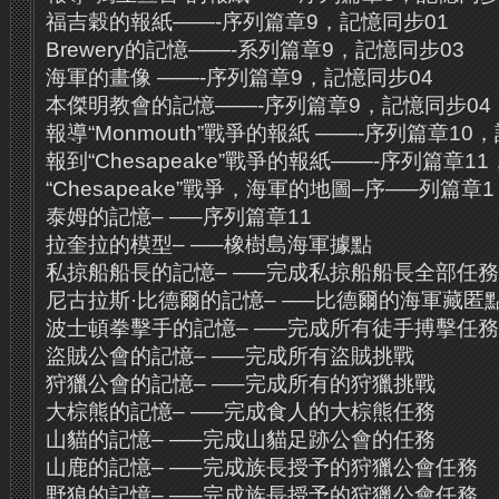
福吉穀的報紙——-序列篇章9，記憶同步01
Brewery的記憶——-系列篇章9，記憶同步03
海軍的畫像 ——-序列篇章9，記憶同步04
本傑明教會的記憶——-序列篇章9，記憶同步04
報導“Monmouth”戰爭的報紙 ——-序列篇章10
報到“Chesapeake”戰爭的報紙——-序列篇章1
“Chesapeake”戰爭，海軍的地圖–序—–列篇章
泰姆的記憶– —–序列篇章11
拉奎拉的模型– —–橡樹島海軍據點
私掠船船長的記憶– —–完成私掠船船長全部任務
尼古拉斯·比德爾的記憶– —–比德爾的海軍藏匿
波士頓拳擊手的記憶– —–完成所有徒手搏擊任務
盜賊公會的記憶– —–完成所有盜賊挑戰
狩獵公會的記憶– —–完成所有的狩獵挑戰
大棕熊的記憶– —–完成食人的大棕熊任務
山貓的記憶– —–完成山貓足跡公會的任務
山鹿的記憶– —–完成族長授予的狩獵公會任務
野狼的記憶– —–完成族長授予的狩獵公會任務