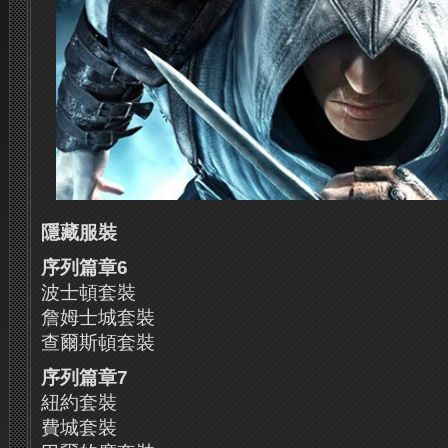
隱藏服裝
序列篇章
6
波士頓套裝
詹姆士城套裝
查爾斯頓套裝
序列篇章
7
紐約套裝
費城套裝