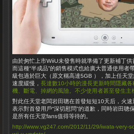
由於匆忙上市WiiU未發售時就準備了更新補丁
而這種“半成品”的銷售模式也給廣大普通使用者
級包過於巨大（原文稱高達5GB ），加上任天
速度緩慢，
長達數10小時的漫長更新時間隱藏
機、斷電、掉網的風險。不少使用者甚至發生主
對此任天堂老闆岩田聰在首發短短10天后，火速通過
表示對首發用戶“深切慰問”的道歉，同時岩田聰
是所有任天堂fans值得等待的。
http://www.vg247.com/2012/11/29/iwata-very-s