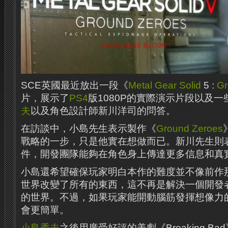
SCE英國最近放出一段《
Metal Gear Solid
5 :
Gr
片，展示了
PS4
版1080P的實際演示片段以及
夫
以及角色設計師新川洋司的問答。
在訪談中，小島先生表示製作《
Ground Zeroes
戰略的一步，只是他實在想做而已。
新川先生則
件，開發團隊能夠在角色身上傳達更多信息和真
小島還希望確保玩家明白本作的難度並不像前作
世界改變了所有的東西，這不再是解決一個開發
的世界。不過，如果玩家能開動腦筋發揮想像力
會更簡單。
小島秀夫
之後用廣受好評的美劇《Breaking B