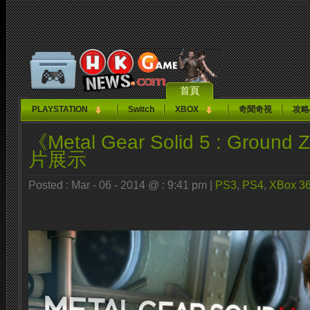
首頁
PLAYSTATION
Switch
XBOX
奇聞奇視
攻略
《Metal Gear Solid 5 : Grou
片展示
Posted : Mar - 06 - 2014 @ : 9:41 pm |
PS3
,
PS4
,
XBox 3