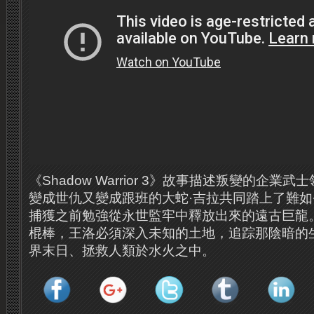
《Shadow Warrior 3》故事描述叛變的企
變成世仇又變成跟班的大蛇·吉拉共同踏上了難
捕獲之前勉強從永世監牢中釋放出來的遠古巨龍
棍棒，王洛必須深入未知的土地，追踪那陰暗的
界末日、拯救人類於水火之中。