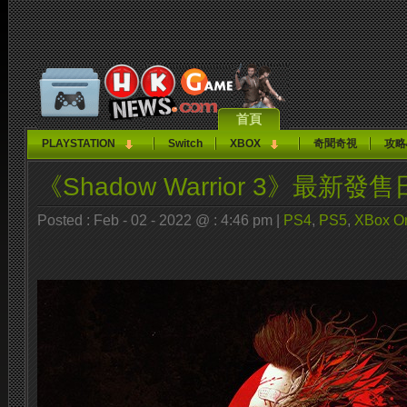
首頁
PLAYSTATION
Switch
XBOX
奇聞奇視
攻略
《Shadow Warrior 3》最新
Posted : Feb - 02 - 2022 @ : 4:46 pm |
PS4
,
PS5
,
XBox O