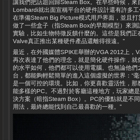
讓我們把話題回歸Steam Box。在早些時候，來自V
Lombardi就出面宣稱平台的硬件設計還有許多
在準備Steam Big Picture模式用戶界面，
做了一些盒子（指Steam Box的早期模型）來
實驗，比如生物特徵反饋什麼的。這些是我們正
Valve真正推出某種硬件產品還離得很遠。”
最近，在外國媒體SPIKE舉辦的VGA 2012上，Val
再次表達了他們的理念，就是簡化硬件操作，就
的水平如何，他們都可以使用電腦。也無論他們
台，都能夠輕鬆簡單的進入這個虛擬的世界：“
是一個可控的環境。比如，你更喜歡靈活性，那
能多樣的PC。不過對於客廳這種地方，玩家總
決方案（暗指Steam Box）。PC的優點就是
用法，最終總能找到自己最喜歡的一種。”