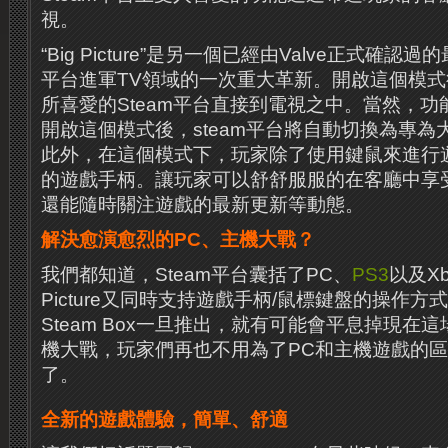
視。
“Big Picture”是另一個已經由Valve正式確認
平台進軍TV領域的一次重大革新。開啟這個模
所喜愛的Steam平台直接到電視之中。當然，
開啟這個模式後，steam平台將自動切換為專為
此外，在這個模式下，玩家除了使用鍵鼠來進行
的遊戲手柄。讓玩家可以舒舒服服的在客廳中享
還能隨時關注遊戲的最新更新等動態。
解決愈演愈烈的PC、主機大戰？
我們都知道，Steam平台囊括了PC、
PS3
以及Xb
Picture又同時支持遊戲手柄/鼠標鍵盤的操作
Steam Box一旦推出，就有可能會平息掉現在
機大戰，玩家們再也不用為了PC和主機遊戲的
了。
全新的遊戲體驗，簡單、舒適